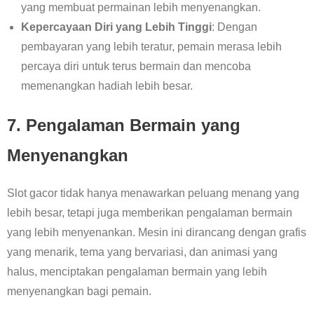
yang membuat permainan lebih menyenangkan.
Kepercayaan Diri yang Lebih Tinggi
: Dengan
pembayaran yang lebih teratur, pemain merasa lebih
percaya diri untuk terus bermain dan mencoba
memenangkan hadiah lebih besar.
7. Pengalaman Bermain yang
Menyenangkan
Slot gacor tidak hanya menawarkan peluang menang yang
lebih besar, tetapi juga memberikan pengalaman bermain
yang lebih menyenankan. Mesin ini dirancang dengan grafis
yang menarik, tema yang bervariasi, dan animasi yang
halus, menciptakan pengalaman bermain yang lebih
menyenangkan bagi pemain.