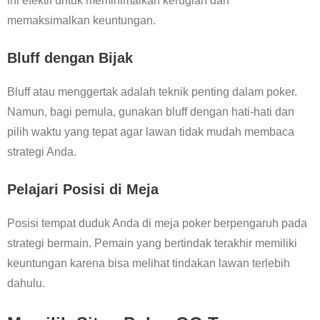
ini efektif untuk meminimalkan kerugian dan
memaksimalkan keuntungan.
Bluff dengan Bijak
Bluff atau menggertak adalah teknik penting dalam poker.
Namun, bagi pemula, gunakan bluff dengan hati-hati dan
pilih waktu yang tepat agar lawan tidak mudah membaca
strategi Anda.
Pelajari Posisi di Meja
Posisi tempat duduk Anda di meja poker berpengaruh pada
strategi bermain. Pemain yang bertindak terakhir memiliki
keuntungan karena bisa melihat tindakan lawan terlebih
dahulu.