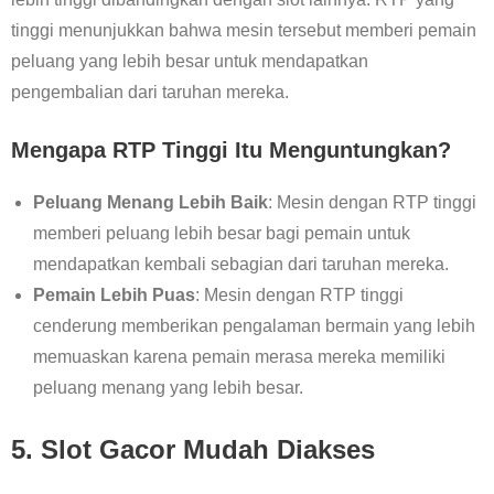
tinggi menunjukkan bahwa mesin tersebut memberi pemain
peluang yang lebih besar untuk mendapatkan
pengembalian dari taruhan mereka.
Mengapa RTP Tinggi Itu Menguntungkan?
Peluang Menang Lebih Baik
: Mesin dengan RTP tinggi
memberi peluang lebih besar bagi pemain untuk
mendapatkan kembali sebagian dari taruhan mereka.
Pemain Lebih Puas
: Mesin dengan RTP tinggi
cenderung memberikan pengalaman bermain yang lebih
memuaskan karena pemain merasa mereka memiliki
peluang menang yang lebih besar.
5. Slot Gacor Mudah Diakses