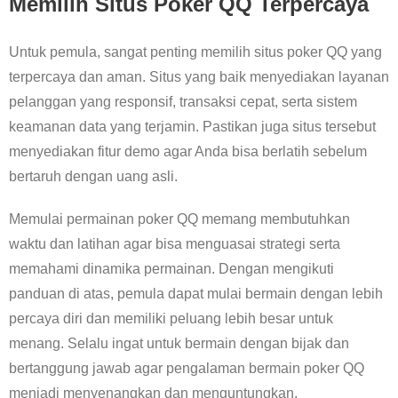
Memilih Situs Poker QQ Terpercaya
Untuk pemula, sangat penting memilih situs poker QQ yang
terpercaya dan aman. Situs yang baik menyediakan layanan
pelanggan yang responsif, transaksi cepat, serta sistem
keamanan data yang terjamin. Pastikan juga situs tersebut
menyediakan fitur demo agar Anda bisa berlatih sebelum
bertaruh dengan uang asli.
Memulai permainan poker QQ memang membutuhkan
waktu dan latihan agar bisa menguasai strategi serta
memahami dinamika permainan. Dengan mengikuti
panduan di atas, pemula dapat mulai bermain dengan lebih
percaya diri dan memiliki peluang lebih besar untuk
menang. Selalu ingat untuk bermain dengan bijak dan
bertanggung jawab agar pengalaman bermain poker QQ
menjadi menyenangkan dan menguntungkan.