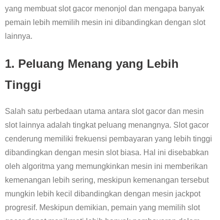
yang membuat slot gacor menonjol dan mengapa banyak
pemain lebih memilih mesin ini dibandingkan dengan slot
lainnya.
1. Peluang Menang yang Lebih
Tinggi
Salah satu perbedaan utama antara slot gacor dan mesin
slot lainnya adalah tingkat peluang menangnya. Slot gacor
cenderung memiliki frekuensi pembayaran yang lebih tinggi
dibandingkan dengan mesin slot biasa. Hal ini disebabkan
oleh algoritma yang memungkinkan mesin ini memberikan
kemenangan lebih sering, meskipun kemenangan tersebut
mungkin lebih kecil dibandingkan dengan mesin jackpot
progresif. Meskipun demikian, pemain yang memilih slot