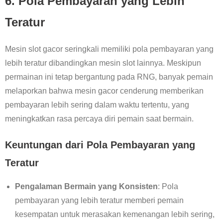
6. Pola Pembayaran yang Lebih
Teratur
Mesin slot gacor seringkali memiliki pola pembayaran yang
lebih teratur dibandingkan mesin slot lainnya. Meskipun
permainan ini tetap bergantung pada RNG, banyak pemain
melaporkan bahwa mesin gacor cenderung memberikan
pembayaran lebih sering dalam waktu tertentu, yang
meningkatkan rasa percaya diri pemain saat bermain.
Keuntungan dari Pola Pembayaran yang
Teratur
Pengalaman Bermain yang Konsisten
: Pola
pembayaran yang lebih teratur memberi pemain
kesempatan untuk merasakan kemenangan lebih sering,