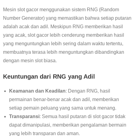
Mesin slot gacor menggunakan sistem RNG (Random
Number Generator) yang memastikan bahwa setiap putaran
adalah acak dan adil. Meskipun RNG memberikan hasil
yang acak, slot gacor lebih cenderung memberikan hasil
yang menguntungkan lebih sering dalam waktu tertentu,
membuatnya terasa lebih menguntungkan dibandingkan
dengan mesin slot biasa.
Keuntungan dari RNG yang Adil
Keamanan dan Keadilan
: Dengan RNG, hasil
permainan benar-benar acak dan adil, memberikan
setiap pemain peluang yang sama untuk menang.
Transparansi
: Semua hasil putaran di slot gacor tidak
dapat dimanipulasi, memberikan pengalaman bermain
yang lebih transparan dan aman.