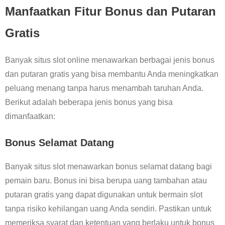
Manfaatkan Fitur Bonus dan Putaran
Gratis
Banyak situs slot online menawarkan berbagai jenis bonus
dan putaran gratis yang bisa membantu Anda meningkatkan
peluang menang tanpa harus menambah taruhan Anda.
Berikut adalah beberapa jenis bonus yang bisa
dimanfaatkan:
Bonus Selamat Datang
Banyak situs slot menawarkan bonus selamat datang bagi
pemain baru. Bonus ini bisa berupa uang tambahan atau
putaran gratis yang dapat digunakan untuk bermain slot
tanpa risiko kehilangan uang Anda sendiri. Pastikan untuk
memeriksa syarat dan ketentuan yang berlaku untuk bonus