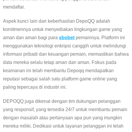
mendaftar.
Aspek kunci lain dari keberhasilan DepoQQ adalah
komitmennya untuk menyediakan lingkungan game yang
aman dan aman bagi para
sbobet
pemainnya. Platform ini
menggunakan teknologi enkripsi canggih untuk melindungi
informasi pribadi dan keuangan pemain, memastikan bahwa
data mereka selalu tetap aman dan aman. Fokus pada
keamanan ini telah membantu Depoqq mendapatkan
reputasi sebagai salah satu platform game online yang
paling tepercaya di industri ini.
DEPOQQ juga dikenal dengan tim dukungan pelanggan
yang responsif, yang tersedia 24/7 untuk membantu pemain
dengan masalah atau pertanyaan apa pun yang mungkin
mereka miliki. Dedikasi untuk layanan pelanggan ini telah