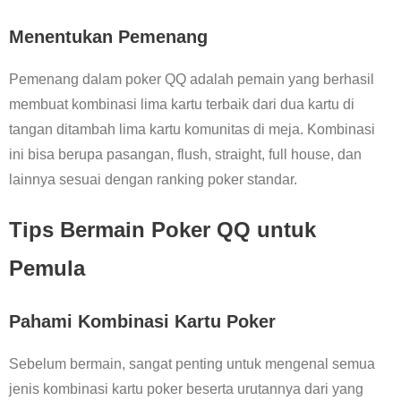
Menentukan Pemenang
Pemenang dalam poker QQ adalah pemain yang berhasil
membuat kombinasi lima kartu terbaik dari dua kartu di
tangan ditambah lima kartu komunitas di meja. Kombinasi
ini bisa berupa pasangan, flush, straight, full house, dan
lainnya sesuai dengan ranking poker standar.
Tips Bermain Poker QQ untuk
Pemula
Pahami Kombinasi Kartu Poker
Sebelum bermain, sangat penting untuk mengenal semua
jenis kombinasi kartu poker beserta urutannya dari yang