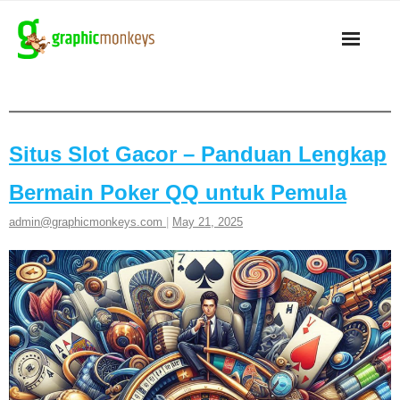
Skip
to
content
Situs Slot Gacor – Panduan Lengkap
Bermain Poker QQ untuk Pemula
admin@graphicmonkeys.com
|
May 21, 2025