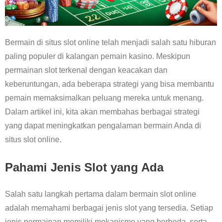
Bermain di situs slot online telah menjadi salah satu hiburan
paling populer di kalangan pemain kasino. Meskipun
permainan slot terkenal dengan keacakan dan
keberuntungan, ada beberapa strategi yang bisa membantu
pemain memaksimalkan peluang mereka untuk menang.
Dalam artikel ini, kita akan membahas berbagai strategi
yang dapat meningkatkan pengalaman bermain Anda di
situs slot online.
Pahami Jenis Slot yang Ada
Salah satu langkah pertama dalam bermain slot online
adalah memahami berbagai jenis slot yang tersedia. Setiap
jenis permainan memiliki mekanisme yang berbeda, serta