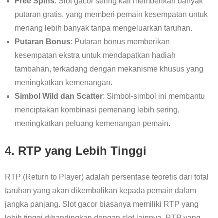
Free Spins
: Slot gacor sering kali memberikan banyak
putaran gratis, yang memberi pemain kesempatan untuk
menang lebih banyak tanpa mengeluarkan taruhan.
Putaran Bonus
: Putaran bonus memberikan
kesempatan ekstra untuk mendapatkan hadiah
tambahan, terkadang dengan mekanisme khusus yang
meningkatkan kemenangan.
Simbol Wild dan Scatter
: Simbol-simbol ini membantu
menciptakan kombinasi pemenang lebih sering,
meningkatkan peluang kemenangan pemain.
4. RTP yang Lebih Tinggi
RTP (Return to Player) adalah persentase teoretis dari total
taruhan yang akan dikembalikan kepada pemain dalam
jangka panjang. Slot gacor biasanya memiliki RTP yang
lebih tinggi dibandingkan dengan slot lainnya. RTP yang