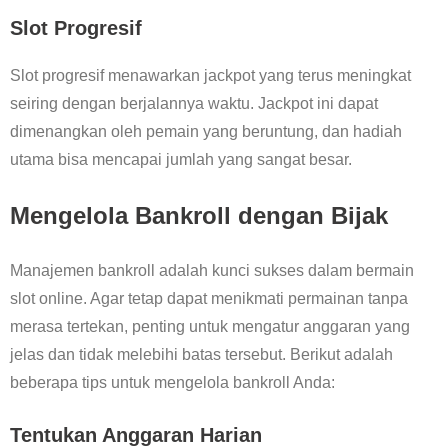
Slot Progresif
Slot progresif menawarkan jackpot yang terus meningkat
seiring dengan berjalannya waktu. Jackpot ini dapat
dimenangkan oleh pemain yang beruntung, dan hadiah
utama bisa mencapai jumlah yang sangat besar.
Mengelola Bankroll dengan Bijak
Manajemen bankroll adalah kunci sukses dalam bermain
slot online. Agar tetap dapat menikmati permainan tanpa
merasa tertekan, penting untuk mengatur anggaran yang
jelas dan tidak melebihi batas tersebut. Berikut adalah
beberapa tips untuk mengelola bankroll Anda:
Tentukan Anggaran Harian