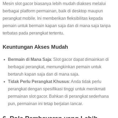
Mesin slot gacor biasanya lebih mudah diakses melalui
berbagai platform permainan, baik di desktop maupun
perangkat mobile. Ini memberikan fleksibilitas kepada
pemain untuk bermain kapan saja dan di mana saja tanpa
terbatas pada perangkat tertentu.
Keuntungan Akses Mudah
Bermain di Mana Saja
: Slot gacor dapat dimainkan di
berbagai perangkat, memungkinkan pemain untuk
bertaruh kapan saja dan di mana saja.
Tidak Perlu Perangkat Khusus
: Anda tidak perlu
perangkat dengan spesifikasi tinggi untuk menikmati
permainan slot gacor. Bahkan di perangkat sederhana
pun, permainan ini tetap berjalan lancar.