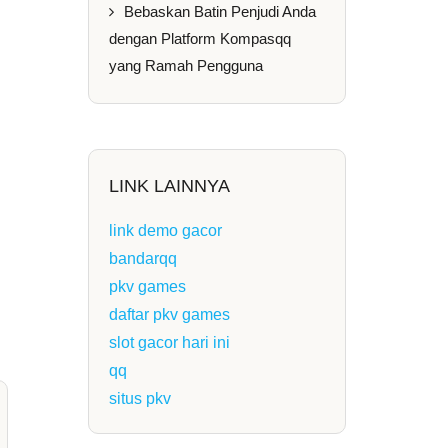
Bebaskan Batin Penjudi Anda
dengan Platform Kompasqq
yang Ramah Pengguna
LINK LAINNYA
link demo gacor
bandarqq
pkv games
daftar pkv games
slot gacor hari ini
qq
situs pkv