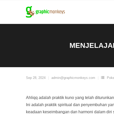
Skip
to
content
MENJELAJAH
Sep 28, 2024
admin@graphicmonkeys.com
Poke
Ahliqq adalah praktik kuno yang telah diturunkan
Ini adalah praktik spiritual dan penyembuhan 
keadaan keseimbangan dan harmoni dalam diri s