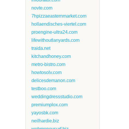
novte.com
7hpizzaeasternmarket.com
hollaendisches-viertel.com
proengine-ultra24.com
lifewithoutlanyards.com
traida.net
kitchandhoney.com
metro-bistro.com
howtosolv.com
delicesdemanon.com
testboo.com
weddingdressstudio.com
premiumplox.com
yayosbk.com
neilhardie.biz
webmoneysurf.biz