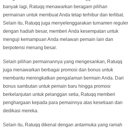
banyak lagi, Ratuqq menawarkan beragam pilihan
permainan untuk membuat Anda tetap terhibur dan terlibat.
Selain itu, Ratuqq juga menyelenggarakan turnamen reguler
dengan hadiah besar, memberi Anda kesempatan untuk
menguji kemampuan Anda melawan pemain lain dan
berpotensi menang besar.
Selain pilihan permainannya yang mengesankan, Ratuqq
juga menawarkan berbagai promosi dan bonus untuk
membantu meningkatkan pengalaman bermain Anda. Dari
bonus sambutan untuk pemain baru hingga promosi
berkelanjutan untuk pelanggan setia, Ratuqq memberi
penghargaan kepada para pemainnya atas kesetiaan dan
dedikasi mereka.
Selain itu, Ratuqq dikenal dengan antarmuka yang ramah