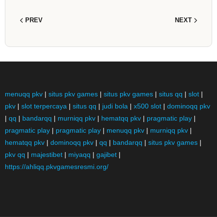
PREV
NEXT
menuqq pkv
|
situs pkv games
|
situs pkv games
|
situs qq
|
slot
|
pkv
|
slot terpercaya
|
situs qq
|
judi bola
|
x500 slot
|
dominoqq pkv
|
qq
|
bandarqq
|
murniqq pkv
|
hematqq pkv
|
pragmatic play
|
pragmatic play
|
pragmatic play
|
menuqq pkv
|
murniqq pkv
|
hematqq pkv
|
dominoqq pkv
|
qq
|
bandarqq
|
situs pkv games
|
pkv qq
|
majestibet
|
miyaqq
|
gajibet
|
https://ahliqq.pkvgamesresmi.org/