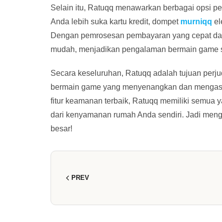
Selain itu, Ratuqq menawarkan berbagai opsi p
Anda lebih suka kartu kredit, dompet
murniqq
el
Dengan pemrosesan pembayaran yang cepat dan
mudah, menjadikan pengalaman bermain game 
Secara keseluruhan, Ratuqq adalah tujuan perju
bermain game yang menyenangkan dan mengasyi
fitur keamanan terbaik, Ratuqq memiliki semua 
dari kenyamanan rumah Anda sendiri. Jadi meng
besar!
PREV