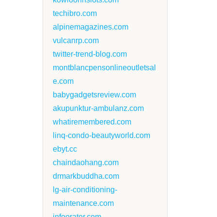
techibro.com
alpinemagazines.com
vulcanrp.com
twitter-trend-blog.com
montblancpensonlineoutletsal
e.com
babygadgetsreview.com
akupunktur-ambulanz.com
whatiremembered.com
linq-condo-beautyworld.com
ebyt.cc
chaindaohang.com
drmarkbuddha.com
lg-air-conditioning-
maintenance.com
infoorator.com