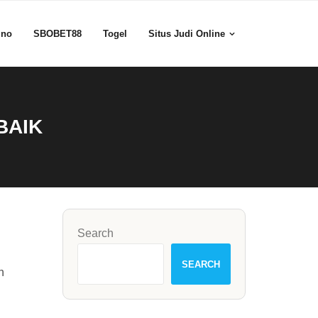
ino
SBOBET88
Togel
Situs Judi Online
BAIK
Search
SEARCH
n