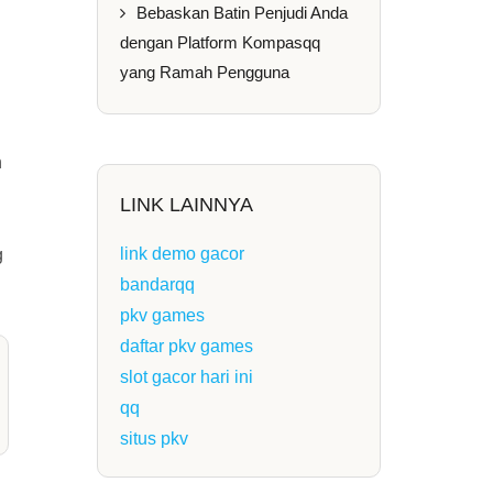
Bebaskan Batin Penjudi Anda
dengan Platform Kompasqq
yang Ramah Pengguna
n
LINK LAINNYA
link demo gacor
g
bandarqq
pkv games
daftar pkv games
slot gacor hari ini
qq
situs pkv