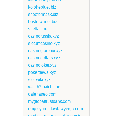
kolohebluet.biz
shootermask.biz
busterwheel.biz
shelfari.net
casinorussia.xyz
slotumcasino.xyz
casinoglamour.xyz
casinodollars.xyz
casinojoker.xyz
pokerdewa.xyz
slot-wiki.xyz
watch2match.com
galenaseo.com
myglobaltrustbank.com
employmentlawlawyergo.com
medicalmalpracticelawyersinc