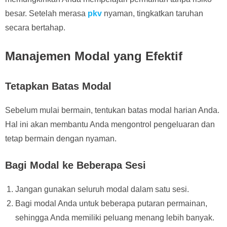
besar. Setelah merasa
pkv
nyaman, tingkatkan taruhan
secara bertahap.
Manajemen Modal yang Efektif
Tetapkan Batas Modal
Sebelum mulai bermain, tentukan batas modal harian Anda.
Hal ini akan membantu Anda mengontrol pengeluaran dan
tetap bermain dengan nyaman.
Bagi Modal ke Beberapa Sesi
Jangan gunakan seluruh modal dalam satu sesi.
Bagi modal Anda untuk beberapa putaran permainan,
sehingga Anda memiliki peluang menang lebih banyak.