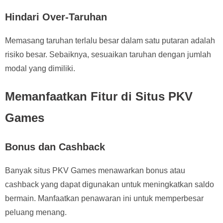
Hindari Over-Taruhan
Memasang taruhan terlalu besar dalam satu putaran adalah
risiko besar. Sebaiknya, sesuaikan taruhan dengan jumlah
modal yang dimiliki.
Memanfaatkan Fitur di Situs PKV
Games
Bonus dan Cashback
Banyak situs PKV Games menawarkan bonus atau
cashback yang dapat digunakan untuk meningkatkan saldo
bermain. Manfaatkan penawaran ini untuk memperbesar
peluang menang.