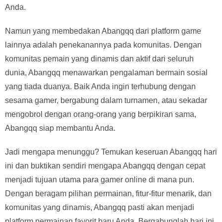
Anda.
Namun yang membedakan Abangqq dari platform game
lainnya adalah penekanannya pada komunitas. Dengan
komunitas pemain yang dinamis dan aktif dari seluruh
dunia, Abangqq menawarkan pengalaman bermain sosial
yang tiada duanya. Baik Anda ingin terhubung dengan
sesama gamer, bergabung dalam turnamen, atau sekadar
mengobrol dengan orang-orang yang berpikiran sama,
Abangqq siap membantu Anda.
Jadi mengapa menunggu? Temukan keseruan Abangqq hari
ini dan buktikan sendiri mengapa Abangqq dengan cepat
menjadi tujuan utama para gamer online di mana pun.
Dengan beragam pilihan permainan, fitur-fitur menarik, dan
komunitas yang dinamis, Abangqq pasti akan menjadi
platform permainan favorit baru Anda. Bergabunglah hari ini