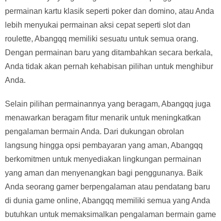
permainan kartu klasik seperti poker dan domino, atau Anda
lebih menyukai permainan aksi cepat seperti slot dan
roulette, Abangqq memiliki sesuatu untuk semua orang.
Dengan permainan baru yang ditambahkan secara berkala,
Anda tidak akan pernah kehabisan pilihan untuk menghibur
Anda.
Selain pilihan permainannya yang beragam, Abangqq juga
menawarkan beragam fitur menarik untuk meningkatkan
pengalaman bermain Anda. Dari dukungan obrolan
langsung hingga opsi pembayaran yang aman, Abangqq
berkomitmen untuk menyediakan lingkungan permainan
yang aman dan menyenangkan bagi penggunanya. Baik
Anda seorang gamer berpengalaman atau pendatang baru
di dunia game online, Abangqq memiliki semua yang Anda
butuhkan untuk memaksimalkan pengalaman bermain game