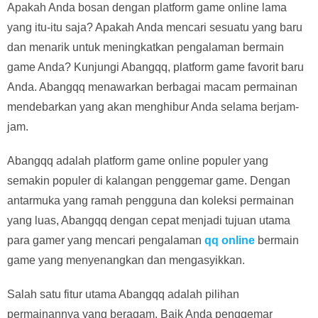
Apakah Anda bosan dengan platform game online lama
yang itu-itu saja? Apakah Anda mencari sesuatu yang baru
dan menarik untuk meningkatkan pengalaman bermain
game Anda? Kunjungi Abangqq, platform game favorit baru
Anda. Abangqq menawarkan berbagai macam permainan
mendebarkan yang akan menghibur Anda selama berjam-
jam.
Abangqq adalah platform game online populer yang
semakin populer di kalangan penggemar game. Dengan
antarmuka yang ramah pengguna dan koleksi permainan
yang luas, Abangqq dengan cepat menjadi tujuan utama
para gamer yang mencari pengalaman
qq online
bermain
game yang menyenangkan dan mengasyikkan.
Salah satu fitur utama Abangqq adalah pilihan
permainannya yang beragam. Baik Anda penggemar