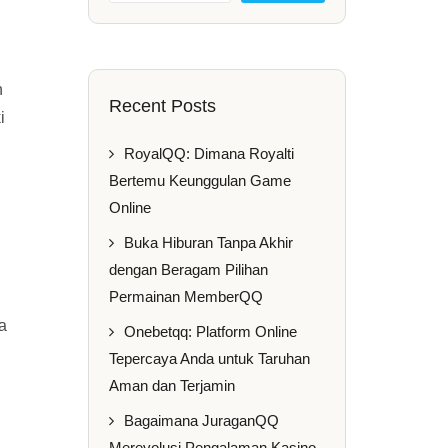
n
Recent Posts
i
RoyalQQ: Dimana Royalti
Bertemu Keunggulan Game
Online
Buka Hiburan Tanpa Akhir
dengan Beragam Pilihan
Permainan MemberQQ
a
Onebetqq: Platform Online
Tepercaya Anda untuk Taruhan
Aman dan Terjamin
Bagaimana JuraganQQ
Merevolusi Pengalaman Kasino