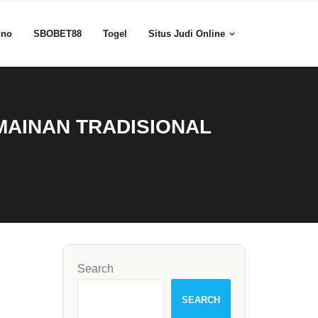
ino
SBOBET88
Togel
Situs Judi Online
MAINAN TRADISIONAL
Search
SEARCH