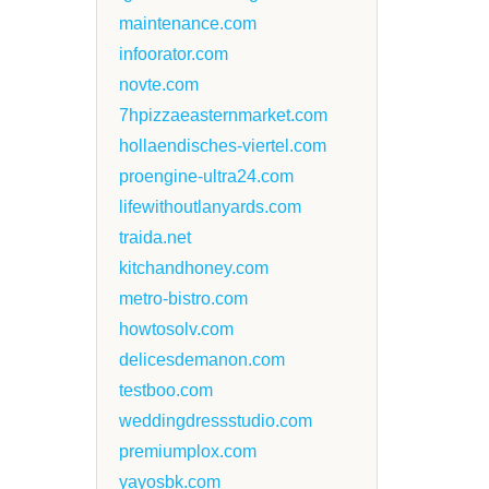
maintenance.com
infoorator.com
novte.com
7hpizzaeasternmarket.com
hollaendisches-viertel.com
proengine-ultra24.com
lifewithoutlanyards.com
traida.net
kitchandhoney.com
metro-bistro.com
howtosolv.com
delicesdemanon.com
testboo.com
weddingdressstudio.com
premiumplox.com
yayosbk.com