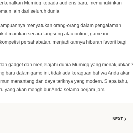
rkenalkan Murniqq kepada audiens baru, memungkinkan
ain lain dari seluruh dunia.
kemampuannya menyatukan orang-orang dalam pengalaman
k dimainkan secara langsung atau online, game ini
 kompetisi persahabatan, menjadikannya hiburan favorit bagi
r dan gadget dan menjelajahi dunia Murniqq yang menakjubkan
g baru dalam game ini, tidak ada keraguan bahwa Anda akan
mun menantang dan daya tariknya yang modern. Siapa tahu,
ru yang akan menghibur Anda selama berjam-jam.
NEXT