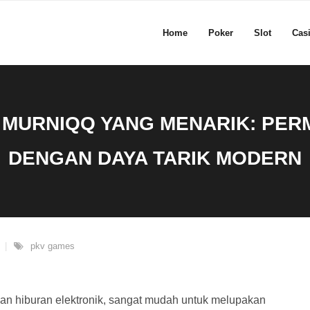
Home
Poker
Slot
Cas
 MURNIQQ YANG MENARIK: PER
DENGAN DAYA TARIK MODERN
pkv games
an hiburan elektronik, sangat mudah untuk melupakan