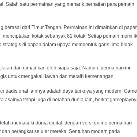
al. Salah satu permainan yang menarik perhatian para pemain
g berasal dari Timur Tengah. Permainan ini dimainkan di papa
, menciptakan kotak sebanyak 81 kotak. Setiap pemain memilik
a strategis di papan dalam upaya membentuk garis lima bidak
ajari dan dimainkan oleh siapa saja. Namun, permainan ini
gis untuk mengakali lawan dan meraih kemenangan.
 tradisional lainnya adalah daya tariknya yang modern. Game
ra asalnya tetapi juga di belahan dunia lain, berkat gameplayny
telah memasuki dunia digital, dengan versi online permainan
er dan perangkat seluler mereka. Sentuhan modern pada