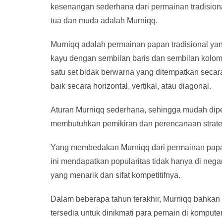
kesenangan sederhana dari permainan tradision
tua dan muda adalah Murniqq.
Murniqq adalah permainan papan tradisional yan
kayu dengan sembilan baris dan sembilan kolom
satu set bidak berwarna yang ditempatkan secar
baik secara horizontal, vertikal, atau diagonal.
Aturan Murniqq sederhana, sehingga mudah dipel
membutuhkan pemikiran dan perencanaan strate
Yang membedakan Murniqq dari permainan papan
ini mendapatkan popularitas tidak hanya di nega
yang menarik dan sifat kompetitifnya.
Dalam beberapa tahun terakhir, Murniqq bahkan 
tersedia untuk dinikmati para pemain di komput