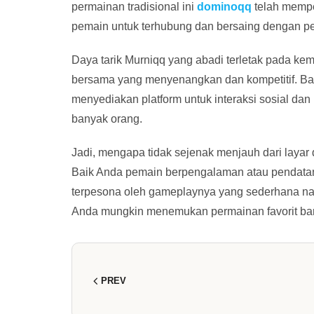
permainan tradisional ini
dominoqq
telah mempe
pemain untuk terhubung dan bersaing dengan pem
Daya tarik Murniqq yang abadi terletak pada 
bersama yang menyenangkan dan kompetitif. Bai
menyediakan platform untuk interaksi sosial dan
banyak orang.
Jadi, mengapa tidak sejenak menjauh dari laya
Baik Anda pemain berpengalaman atau pendatan
terpesona oleh gameplaynya yang sederhana na
Anda mungkin menemukan permainan favorit ba
PREV