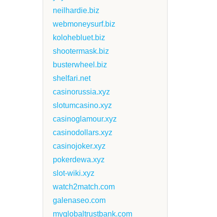
neilhardie.biz
webmoneysurf.biz
kolohebluet.biz
shootermask.biz
busterwheel.biz
shelfari.net
casinorussia.xyz
slotumcasino.xyz
casinoglamour.xyz
casinodollars.xyz
casinojoker.xyz
pokerdewa.xyz
slot-wiki.xyz
watch2match.com
galenaseo.com
myglobaltrustbank.com