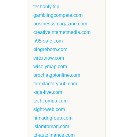
techonly.top
gamblingcompete.com
businesssmagazine.com
creativeinternetmedia.com
n95-sale.com
blogreborn.com
virtcitnow.com
wiselymap.com
prochatgptonline.com
forexfactoryhub.com
kaja-live.com
techcompa.com
sight-web.com
himadrigroup.com
islamroman.com
td-autofinance.com