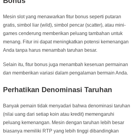
Bonus
Mesin slot yang menawarkan fitur bonus seperti putaran
gratis, simbol liar (wild), simbol pencar (scatter), atau mini-
games cenderung memberikan peluang tambahan untuk
menang. Fitur ini dapat meningkatkan potensi kemenangan
Anda tanpa harus menambah taruhan besar.
Selain itu, fitur bonus juga menambah keseruan permainan
dan memberikan variasi dalam pengalaman bermain Anda.
Perhatikan Denominasi Taruhan
Banyak pemain tidak menyadari bahwa denominasi taruhan
(nilai uang dari setiap koin atau kredit) memengaruhi
peluang kemenangan. Mesin dengan taruhan lebih besar
biasanya memiliki RTP yang lebih tinggi dibandingkan