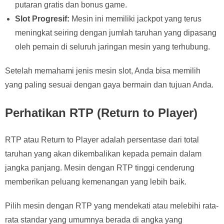
putaran gratis dan bonus game.
Slot Progresif:
Mesin ini memiliki jackpot yang terus
meningkat seiring dengan jumlah taruhan yang dipasang
oleh pemain di seluruh jaringan mesin yang terhubung.
Setelah memahami jenis mesin slot, Anda bisa memilih
yang paling sesuai dengan gaya bermain dan tujuan Anda.
Perhatikan RTP (Return to Player)
RTP atau Return to Player adalah persentase dari total
taruhan yang akan dikembalikan kepada pemain dalam
jangka panjang. Mesin dengan RTP tinggi cenderung
memberikan peluang kemenangan yang lebih baik.
Pilih mesin dengan RTP yang mendekati atau melebihi rata-
rata standar yang umumnya berada di angka yang