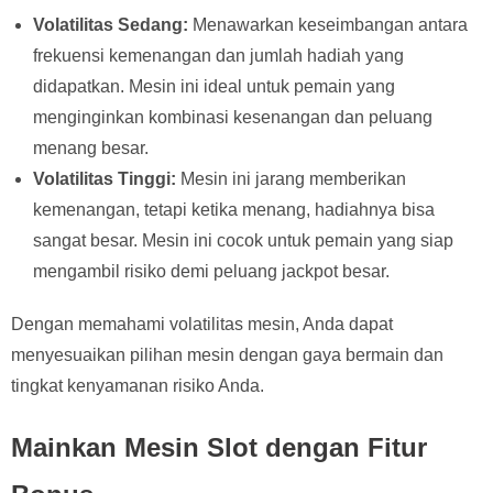
Volatilitas Sedang:
Menawarkan keseimbangan antara
frekuensi kemenangan dan jumlah hadiah yang
didapatkan. Mesin ini ideal untuk pemain yang
menginginkan kombinasi kesenangan dan peluang
menang besar.
Volatilitas Tinggi:
Mesin ini jarang memberikan
kemenangan, tetapi ketika menang, hadiahnya bisa
sangat besar. Mesin ini cocok untuk pemain yang siap
mengambil risiko demi peluang jackpot besar.
Dengan memahami volatilitas mesin, Anda dapat
menyesuaikan pilihan mesin dengan gaya bermain dan
tingkat kenyamanan risiko Anda.
Mainkan Mesin Slot dengan Fitur