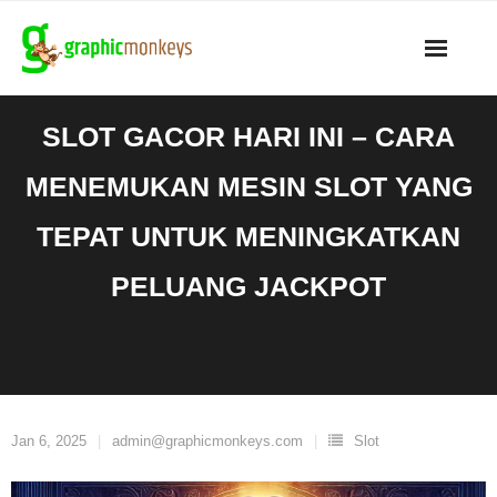
Skip
to
content
SLOT GACOR HARI INI – CARA
MENEMUKAN MESIN SLOT YANG
TEPAT UNTUK MENINGKATKAN
PELUANG JACKPOT
Jan 6, 2025
admin@graphicmonkeys.com
Slot