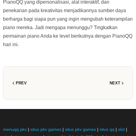
PianoQQ yang dipersonalisasi, alat interaktif, dan
penekanan pada kreativitas menjadikannya sumber daya
berharga bagi siapa pun yang ingin mengubah keterampilan
piano mereka. Jadi mengapa menunggu? Tingkatkan
permainan piano Anda ke level berikutnya dengan PianoQQ
hari ini.
PREV
NEXT
menuqq pkv
|
situs pkv games
|
situs pkv games
|
situs qq
|
slot
|