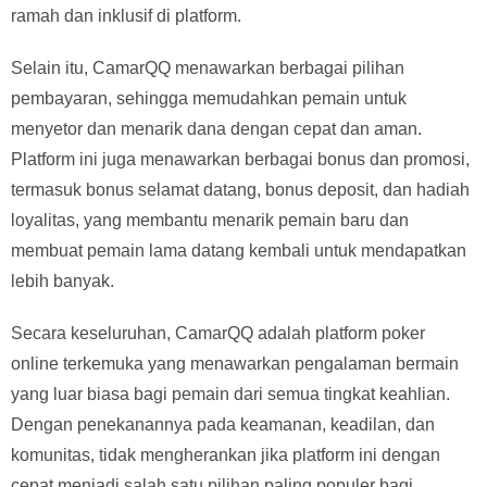
ramah dan inklusif di platform.
Selain itu, CamarQQ menawarkan berbagai pilihan
pembayaran, sehingga memudahkan pemain untuk
menyetor dan menarik dana dengan cepat dan aman.
Platform ini juga menawarkan berbagai bonus dan promosi,
termasuk bonus selamat datang, bonus deposit, dan hadiah
loyalitas, yang membantu menarik pemain baru dan
membuat pemain lama datang kembali untuk mendapatkan
lebih banyak.
Secara keseluruhan, CamarQQ adalah platform poker
online terkemuka yang menawarkan pengalaman bermain
yang luar biasa bagi pemain dari semua tingkat keahlian.
Dengan penekanannya pada keamanan, keadilan, dan
komunitas, tidak mengherankan jika platform ini dengan
cepat menjadi salah satu pilihan paling populer bagi