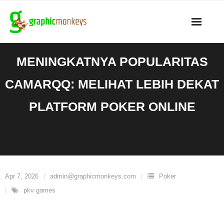
Skip
to
content
MENINGKATNYA POPULARITAS
CAMARQQ: MELIHAT LEBIH DEKAT
PLATFORM POKER ONLINE
Apr 7, 2026
admin@graphicmonkeys.com
Poker
pkv games