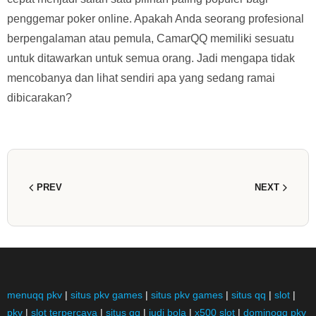
penggemar poker online. Apakah Anda seorang profesional
berpengalaman atau pemula, CamarQQ memiliki sesuatu
untuk ditawarkan untuk semua orang. Jadi mengapa tidak
mencobanya dan lihat sendiri apa yang sedang ramai
dibicarakan?
PREV
NEXT
menuqq pkv
|
situs pkv games
|
situs pkv games
|
situs qq
|
slot
|
pkv
|
slot terpercaya
|
situs qq
|
judi bola
|
x500 slot
|
dominoqq pkv