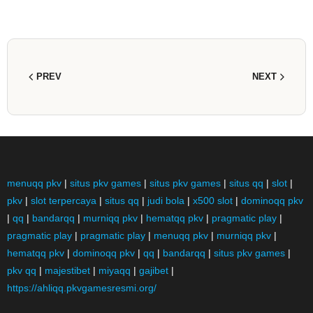
PREV
NEXT
menuqq pkv
|
situs pkv games
|
situs pkv games
|
situs qq
|
slot
|
pkv
|
slot terpercaya
|
situs qq
|
judi bola
|
x500 slot
|
dominoqq pkv
|
qq
|
bandarqq
|
murniqq pkv
|
hematqq pkv
|
pragmatic play
|
pragmatic play
|
pragmatic play
|
menuqq pkv
|
murniqq pkv
|
hematqq pkv
|
dominoqq pkv
|
qq
|
bandarqq
|
situs pkv games
|
pkv qq
|
majestibet
|
miyaqq
|
gajibet
|
https://ahliqq.pkvgamesresmi.org/