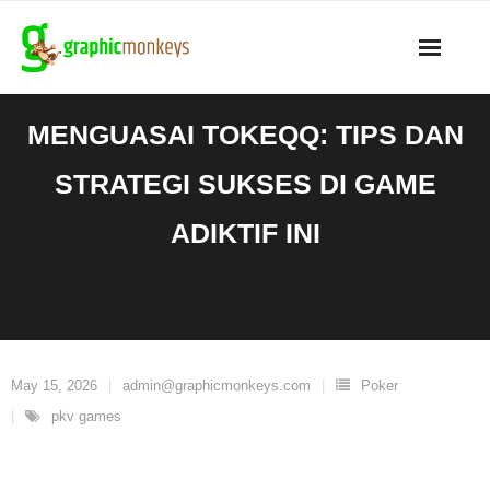
Skip
to
content
MENGUASAI TOKEQQ: TIPS DAN
STRATEGI SUKSES DI GAME
ADIKTIF INI
May 15, 2026
admin@graphicmonkeys.com
Poker
pkv games