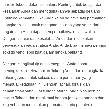
master Tokeqq dalam semalam. Penting untuk belajar dari
kesalahan Anda dan menggunakannya sebagai peluang
untuk berkembang. Jika Anda kalah dalam suatu permainan,
luangkan waktu untuk menganalisis apa yang salah dan
bagaimana Anda dapat memperbaikinya di lain waktu.
Dengan belajar dari kesalahan Anda dan melakukan
penyesuaian pada strategi Anda, Anda bisa menjadi pemain
Tokeqq yang lebih kuat dalam jangka panjang.
Dengan mengikuti tip dan strategi ini, Anda dapat
meningkatkan keterampilan Tokeqq Anda dan meningkatkan
peluang Anda untuk sukses dalam permainan yang
membuat ketagihan ini. Dengan latihan, fokus, dan
pemahaman yang kuat tentang aturan, Anda bisa menjadi
master Tokeqq dan menikmati berjam-jam kesenangan dan
kegembiraan memainkan permainan kartu populer ini.