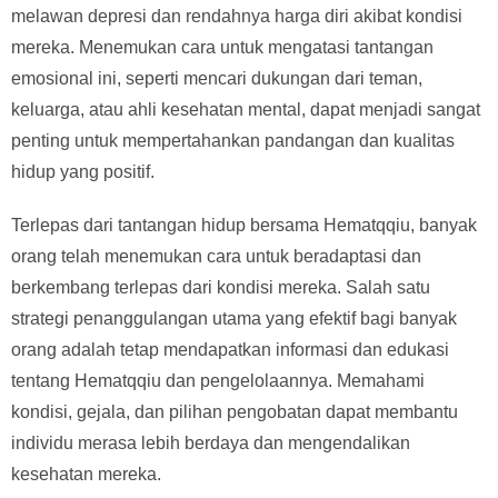
melawan depresi dan rendahnya harga diri akibat kondisi
mereka. Menemukan cara untuk mengatasi tantangan
emosional ini, seperti mencari dukungan dari teman,
keluarga, atau ahli kesehatan mental, dapat menjadi sangat
penting untuk mempertahankan pandangan dan kualitas
hidup yang positif.
Terlepas dari tantangan hidup bersama Hematqqiu, banyak
orang telah menemukan cara untuk beradaptasi dan
berkembang terlepas dari kondisi mereka. Salah satu
strategi penanggulangan utama yang efektif bagi banyak
orang adalah tetap mendapatkan informasi dan edukasi
tentang Hematqqiu dan pengelolaannya. Memahami
kondisi, gejala, dan pilihan pengobatan dapat membantu
individu merasa lebih berdaya dan mengendalikan
kesehatan mereka.