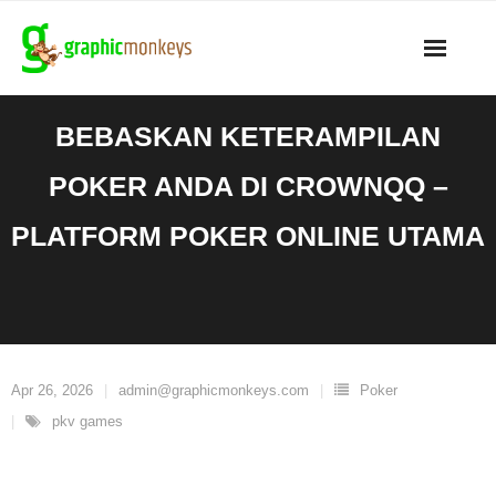
Skip
to
content
BEBASKAN KETERAMPILAN
POKER ANDA DI CROWNQQ –
PLATFORM POKER ONLINE UTAMA
Apr 26, 2026
admin@graphicmonkeys.com
Poker
pkv games