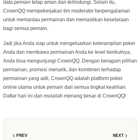
data pemain tetap aman dan terlindungi. Selain itu,
CrownQQ mempekerjakan tim moderator berpengalaman
untuk memantau permainan dan memastikan kesetaraan
bagi semua pemain.
Jadi jika Anda siap untuk mengeluarkan keterampilan poker
Anda dan membawa permainan Anda ke level berikutnya,
Anda bisa mengunjungi CrownQQ. Dengan beragam pilihan
permainan, promosi menarik, dan komitmen terhadap
permainan yang adil, CrownQQ adalah platform poker
online utama untuk pemain dari semua tingkat keahlian.
Daftar hari ini dan mulailah menang besar di CrownQQ!
PREV
NEXT