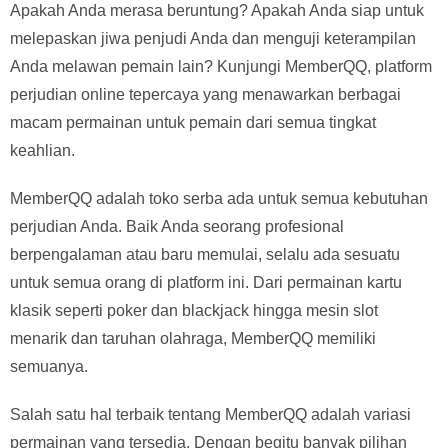
Apakah Anda merasa beruntung? Apakah Anda siap untuk
melepaskan jiwa penjudi Anda dan menguji keterampilan
Anda melawan pemain lain? Kunjungi MemberQQ, platform
perjudian online tepercaya yang menawarkan berbagai
macam permainan untuk pemain dari semua tingkat
keahlian.
MemberQQ adalah toko serba ada untuk semua kebutuhan
perjudian Anda. Baik Anda seorang profesional
berpengalaman atau baru memulai, selalu ada sesuatu
untuk semua orang di platform ini. Dari permainan kartu
klasik seperti poker dan blackjack hingga mesin slot
menarik dan taruhan olahraga, MemberQQ memiliki
semuanya.
Salah satu hal terbaik tentang MemberQQ adalah variasi
permainan yang tersedia. Dengan begitu banyak pilihan