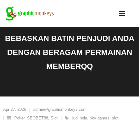
Skip
to
content
BEBASKAN BATIN PENJUDI ANDA
DENGAN BERAGAM PERMAINAN
MEMBERQQ
Apr 27, 2026
admin@graphicmonkeys.com
Poker
,
SBOBET88
,
Slot
judi bola
,
pkv games
,
slot