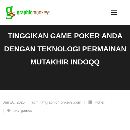
Skip
to
content
TINGGIKAN GAME POKER ANDA
DENGAN TEKNOLOGI PERMAINAN
MUTAKHIR INDOQQ
Jun 26, 2025
admin@graphicmonkeys.com
Poker
pkv games