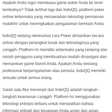
Apakah Anda ingin membawa game poker Anda ke level
berikutnya? Tidak terlihat lagi dari IndoQQ, platform poker
online terkemuka yang menawarkan teknologi permainan
mutakhir untuk meningkatkan pengalaman bermain Anda.
IndoQQ sedang merevolusi cara Poker dimainkan secara
online dengan perangkat lunak dan teknologinya yang
canggih. Platform ini memiliki antarmuka yang ramping dan
ramah pengguna yang membuatnya mudah dinavigasi dan
memainkan game favorit Anda. Apakah Anda seorang
profesional berpengalaman atau pemula, IndoQQ memiliki
sesuatu untuk semua orang.
Salah satu fitur menonjol dari IndoQQ adalah langkah -
langkah keamanan canggih. Platform ini menggunakan
teknologi enkripsi terbaru untuk memastikan bahwa
informasi pribadi dan keuangan Anda aman dan aman