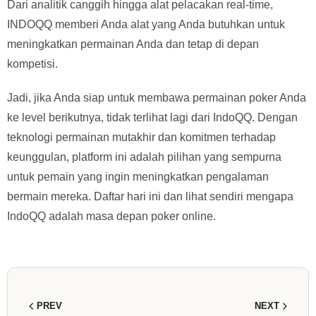
Dari analitik canggih hingga alat pelacakan real-time,
INDOQQ memberi Anda alat yang Anda butuhkan untuk
meningkatkan permainan Anda dan tetap di depan
kompetisi.
Jadi, jika Anda siap untuk membawa permainan poker Anda
ke level berikutnya, tidak terlihat lagi dari IndoQQ. Dengan
teknologi permainan mutakhir dan komitmen terhadap
keunggulan, platform ini adalah pilihan yang sempurna
untuk pemain yang ingin meningkatkan pengalaman
bermain mereka. Daftar hari ini dan lihat sendiri mengapa
IndoQQ adalah masa depan poker online.
PREV
NEXT