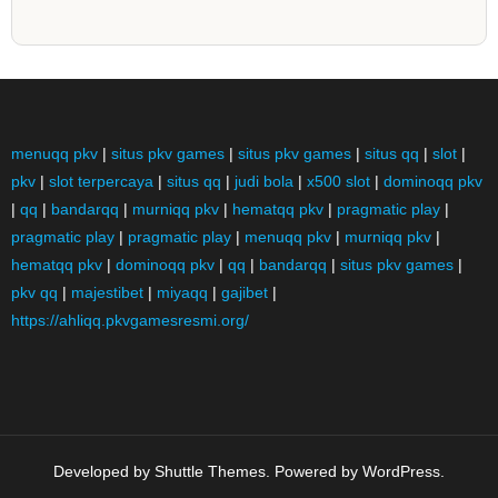
menuqq pkv
|
situs pkv games
|
situs pkv games
|
situs qq
|
slot
|
pkv
|
slot terpercaya
|
situs qq
|
judi bola
|
x500 slot
|
dominoqq pkv
|
qq
|
bandarqq
|
murniqq pkv
|
hematqq pkv
|
pragmatic play
|
pragmatic play
|
pragmatic play
|
menuqq pkv
|
murniqq pkv
|
hematqq pkv
|
dominoqq pkv
|
qq
|
bandarqq
|
situs pkv games
|
pkv qq
|
majestibet
|
miyaqq
|
gajibet
|
https://ahliqq.pkvgamesresmi.org/
Developed by
Shuttle Themes
. Powered by
WordPress
.