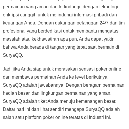
permainan yang aman dan terlindungi, dengan teknologi
enkripsi canggih untuk melindungi informasi pribadi dan
keuangan Anda. Dengan dukungan pelanggan 24/7 dan tim
profesional yang berdedikasi untuk membantu mengatasi
masalah atau kekhawatiran apa pun, Anda dapat yakin
bahwa Anda berada di tangan yang tepat saat bermain di
SuryaQQ.
Jadi jika Anda siap untuk merasakan sensasi poker online
dan membawa permainan Anda ke level berikutnya,
SuryaQQ adalah jawabannya. Dengan beragam permainan,
hadiah besar, dan lingkungan permainan yang aman,
SuryaQQ adalah tiket Anda menuju kemenangan besar.
Daftar hari ini dan lihat sendiri mengapa SuryaQQ adalah
salah satu platform poker online teratas di industri ini.