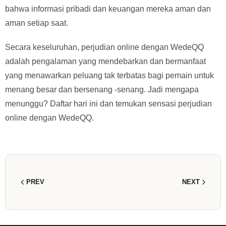
bahwa informasi pribadi dan keuangan mereka aman dan
aman setiap saat.
Secara keseluruhan, perjudian online dengan WedeQQ
adalah pengalaman yang mendebarkan dan bermanfaat
yang menawarkan peluang tak terbatas bagi pemain untuk
menang besar dan bersenang -senang. Jadi mengapa
menunggu? Daftar hari ini dan temukan sensasi perjudian
online dengan WedeQQ.
PREV
NEXT