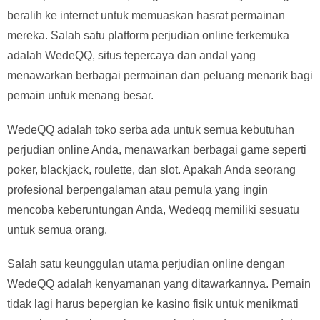
beralih ke internet untuk memuaskan hasrat permainan
mereka. Salah satu platform perjudian online terkemuka
adalah WedeQQ, situs tepercaya dan andal yang
menawarkan berbagai permainan dan peluang menarik bagi
pemain untuk menang besar.
WedeQQ adalah toko serba ada untuk semua kebutuhan
perjudian online Anda, menawarkan berbagai game seperti
poker, blackjack, roulette, dan slot. Apakah Anda seorang
profesional berpengalaman atau pemula yang ingin
mencoba keberuntungan Anda, Wedeqq memiliki sesuatu
untuk semua orang.
Salah satu keunggulan utama perjudian online dengan
WedeQQ adalah kenyamanan yang ditawarkannya. Pemain
tidak lagi harus bepergian ke kasino fisik untuk menikmati