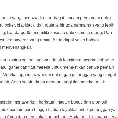
 populer yang menawarkan berbagai macam permainan untuk
ti poker, blackjack, dan roulette hingga permainan yang lebih
sung, Bandarqq365 memiliki sesuatu untuk semua orang. Dan
si pembayaran yang aman, Anda dapat yakin bahwa
n menyenangkan.
ari kasino online lainnya adalah komitmen mereka terhadap
barui game dan fitur mereka untuk memastikan bahwa pemain
. Mereka juga menawarkan dukungan pelanggan yang sangat
masalah, Anda selalu dapat menghubungi tim mereka untuk
h mereka menawarkan berbagai macam bonus dan promosi
ntuk pemain baru hingga hadiah loyalitas untuk pelanggan ya
uang Anda dan meningkatkan peluang Anda untuk menang besar