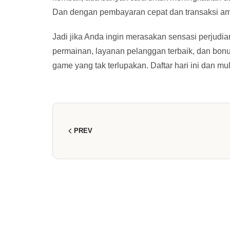
Dan dengan pembayaran cepat dan transaksi am
Jadi jika Anda ingin merasakan sensasi perjudi
permainan, layanan pelanggan terbaik, dan bo
game yang tak terlupakan. Daftar hari ini dan m
PREV