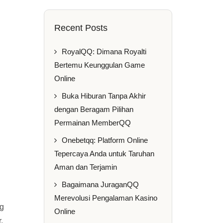
Recent Posts
RoyalQQ: Dimana Royalti
Bertemu Keunggulan Game
Online
Buka Hiburan Tanpa Akhir
dengan Beragam Pilihan
Permainan MemberQQ
Onebetqq: Platform Online
Tepercaya Anda untuk Taruhan
Aman dan Terjamin
Bagaimana JuraganQQ
Merevolusi Pengalaman Kasino
ng
Online
.