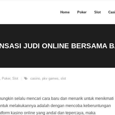
Home
Poker
Slot
Cas
NSASI JUDI ONLINE BERSAMA 
,
Poker
,
Slot
casino
,
pkv games
,
slot
ungkin selalu mencari cara baru dan menarik untuk menikmati
ik untuk melakukannya adalah dengan mencoba keberuntungan
atform kasino online yang andal dan tepercaya, maka