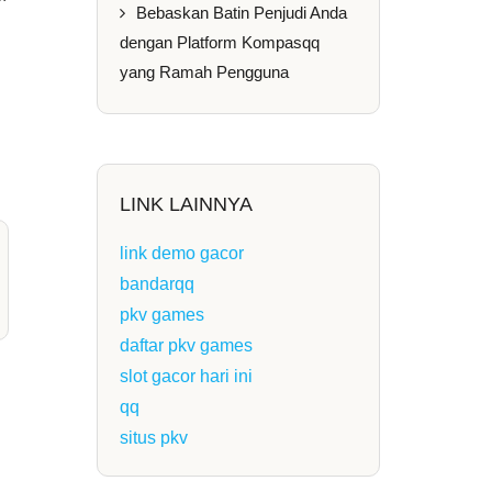
Bebaskan Batin Penjudi Anda
dengan Platform Kompasqq
yang Ramah Pengguna
LINK LAINNYA
link demo gacor
bandarqq
pkv games
daftar pkv games
slot gacor hari ini
qq
situs pkv