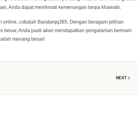
an, Anda dapat menikmati kemenangan tanpa khawatir.
an online, cobalah Bandarqq365. Dengan beragam pilihan
nus besar, Anda pasti akan mendapatkan pengalaman bermain
ulailah menang besar!
NEXT