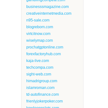
businesssmagazine.com
creativeinternetmedia.com
n95-sale.com
blogreborn.com
virtcitnow.com
wiselymap.com
prochatgptonline.com
forexfactoryhub.com
kaja-live.com
techcompa.com
sight-web.com
himadrigroup.com
islamroman.com
td-autofinance.com
frienlyjokerpoker.com
kowloonnslots.com