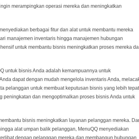
 ingin merampingkan operasi mereka dan meningkatkan
menyediakan berbagai fitur dan alat untuk membantu mereka
. Dari manajemen inventaris hingga manajemen hubungan
ensif untuk membantu bisnis meningkatkan proses mereka d
Q untuk bisnis Anda adalah kemampuannya untuk
nda dapat dengan mudah mengelola inventaris Anda, melaca
ta pelanggan untuk membuat keputusan bisnis yang lebih tepat
ng peningkatan dan mengoptimalkan proses bisnis Anda untuk
membantu bisnis meningkatkan layanan pelanggan mereka. Dar
ingga alat umpan balik pelanggan, MenuQQ menyediakan
k terlibat dengan pelanggan mereka dan membangun hubungan