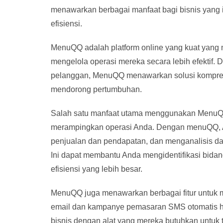
menawarkan berbagai manfaat bagi bisnis yang
efisiensi.
MenuQQ adalah platform online yang kuat yang 
mengelola operasi mereka secara lebih efektif
pelanggan, MenuQQ menawarkan solusi kompreh
mendorong pertumbuhan.
Salah satu manfaat utama menggunakan MenuQ
merampingkan operasi Anda. Dengan menuQQ, A
penjualan dan pendapatan, dan menganalisis da
Ini dapat membantu Anda mengidentifikasi bida
efisiensi yang lebih besar.
MenuQQ juga menawarkan berbagai fitur untuk 
email dan kampanye pemasaran SMS otomatis h
bisnis dengan alat yang mereka butuhkan untu