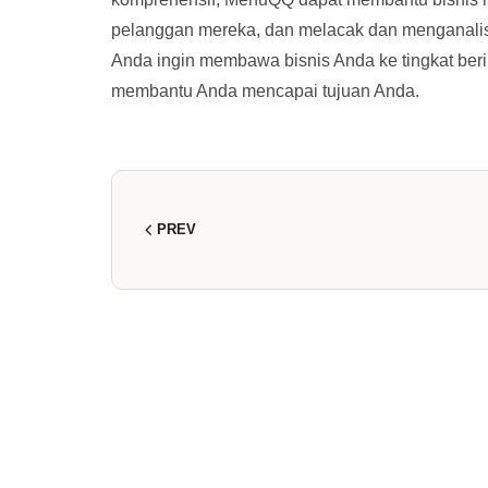
pelanggan mereka, dan melacak dan menganalisis
Anda ingin membawa bisnis Anda ke tingkat be
membantu Anda mencapai tujuan Anda.
PREV