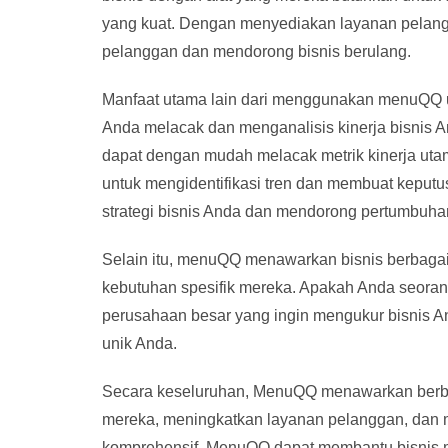
yang kuat. Dengan menyediakan layanan pelangga
pelanggan dan mendorong bisnis berulang.
Manfaat utama lain dari menggunakan menuQQ 
Anda melacak dan menganalisis kinerja bisnis 
dapat dengan mudah melacak metrik kinerja uta
untuk mengidentifikasi tren dan membuat keput
strategi bisnis Anda dan mendorong pertumbuha
Selain itu, menuQQ menawarkan bisnis berbagai
kebutuhan spesifik mereka. Apakah Anda seorang
perusahaan besar yang ingin mengukur bisnis 
unik Anda.
Secara keseluruhan, MenuQQ menawarkan berbag
mereka, meningkatkan layanan pelanggan, dan m
komprehensif, MenuQQ dapat membantu bisnis 