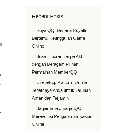
Recent Posts
RoyalQQ: Dimana Royalti
Bertemu Keunggulan Game
an
Online
Buka Hiburan Tanpa Akhir
dengan Beragam Pilihan
Permainan MemberQQ
k
Onebetqq: Platform Online
.
Tepercaya Anda untuk Taruhan
Aman dan Terjamin
Bagaimana JuraganQQ
i
Merevolusi Pengalaman Kasino
Online