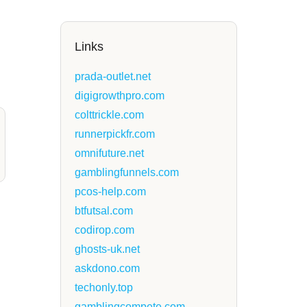
Links
prada-outlet.net
digigrowthpro.com
colttrickle.com
runnerpickfr.com
omnifuture.net
gamblingfunnels.com
pcos-help.com
btfutsal.com
codirop.com
ghosts-uk.net
askdono.com
techonly.top
gamblingcompete.com