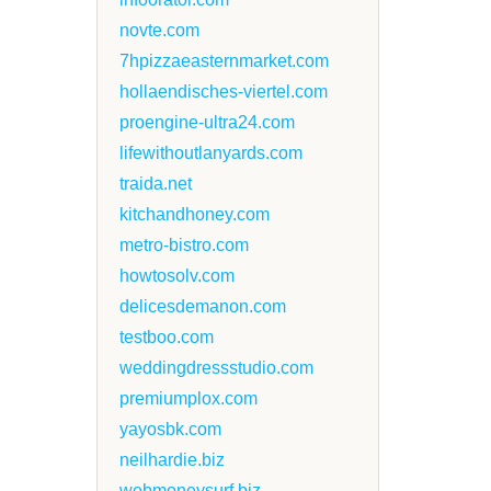
novte.com
7hpizzaeasternmarket.com
hollaendisches-viertel.com
proengine-ultra24.com
lifewithoutlanyards.com
traida.net
kitchandhoney.com
metro-bistro.com
howtosolv.com
delicesdemanon.com
testboo.com
weddingdressstudio.com
premiumplox.com
yayosbk.com
neilhardie.biz
webmoneysurf.biz