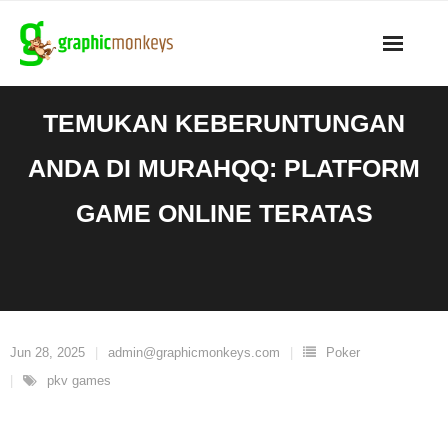
Skip
to
content
TEMUKAN KEBERUNTUNGAN
ANDA DI MURAHQQ: PLATFORM
GAME ONLINE TERATAS
Jun 28, 2025
admin@graphicmonkeys.com
Poker
pkv games