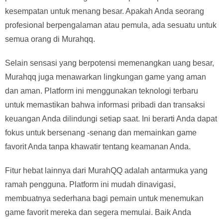
kesempatan untuk menang besar. Apakah Anda seorang
profesional berpengalaman atau pemula, ada sesuatu untuk
semua orang di Murahqq.
Selain sensasi yang berpotensi memenangkan uang besar,
Murahqq juga menawarkan lingkungan game yang aman
dan aman. Platform ini menggunakan teknologi terbaru
untuk memastikan bahwa informasi pribadi dan transaksi
keuangan Anda dilindungi setiap saat. Ini berarti Anda dapat
fokus untuk bersenang -senang dan memainkan game
favorit Anda tanpa khawatir tentang keamanan Anda.
Fitur hebat lainnya dari MurahQQ adalah antarmuka yang
ramah pengguna. Platform ini mudah dinavigasi,
membuatnya sederhana bagi pemain untuk menemukan
game favorit mereka dan segera memulai. Baik Anda