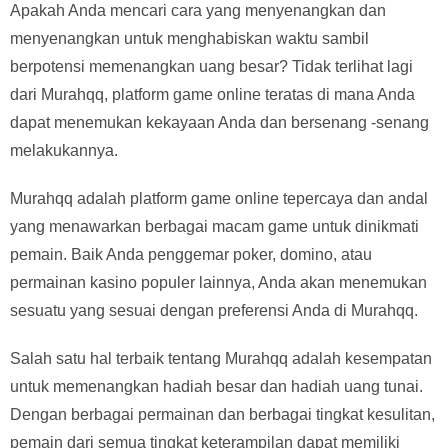
Apakah Anda mencari cara yang menyenangkan dan
menyenangkan untuk menghabiskan waktu sambil
berpotensi memenangkan uang besar? Tidak terlihat lagi
dari Murahqq, platform game online teratas di mana Anda
dapat menemukan kekayaan Anda dan bersenang -senang
melakukannya.
Murahqq adalah platform game online tepercaya dan andal
yang menawarkan berbagai macam game untuk dinikmati
pemain. Baik Anda penggemar poker, domino, atau
permainan kasino populer lainnya, Anda akan menemukan
sesuatu yang sesuai dengan preferensi Anda di Murahqq.
Salah satu hal terbaik tentang Murahqq adalah kesempatan
untuk memenangkan hadiah besar dan hadiah uang tunai.
Dengan berbagai permainan dan berbagai tingkat kesulitan,
pemain dari semua tingkat keterampilan dapat memiliki