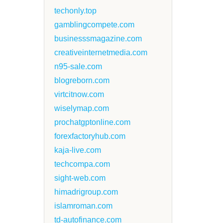
techonly.top
gamblingcompete.com
businesssmagazine.com
creativeinternetmedia.com
n95-sale.com
blogreborn.com
virtcitnow.com
wiselymap.com
prochatgptonline.com
forexfactoryhub.com
kaja-live.com
techcompa.com
sight-web.com
himadrigroup.com
islamroman.com
td-autofinance.com