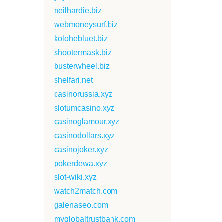
neilhardie.biz
webmoneysurf.biz
kolohebluet.biz
shootermask.biz
busterwheel.biz
shelfari.net
casinorussia.xyz
slotumcasino.xyz
casinoglamour.xyz
casinodollars.xyz
casinojoker.xyz
pokerdewa.xyz
slot-wiki.xyz
watch2match.com
galenaseo.com
myglobaltrustbank.com