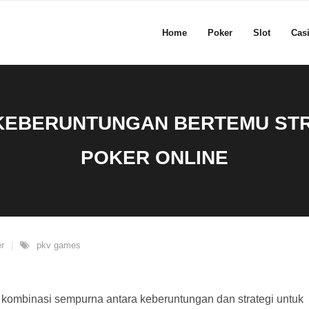
Home
Poker
Slot
Cas
 KEBERUNTUNGAN BERTEMU STR
POKER ONLINE
r
pkv games
 kombinasi sempurna antara keberuntungan dan strategi untuk