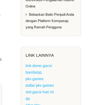
Online
Bebaskan Batin Penjudi Anda
i
dengan Platform Kompasqq
yang Ramah Pengguna
LINK LAINNYA
t
link demo gacor
bandarqq
pkv games
daftar pkv games
slot gacor hari ini
qq