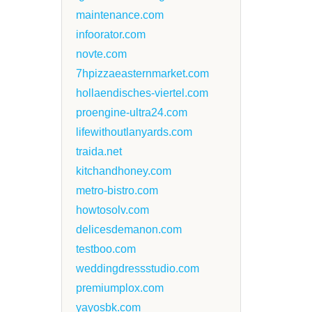
maintenance.com
infoorator.com
novte.com
7hpizzaeasternmarket.com
hollaendisches-viertel.com
proengine-ultra24.com
lifewithoutlanyards.com
traida.net
kitchandhoney.com
metro-bistro.com
howtosolv.com
delicesdemanon.com
testboo.com
weddingdressstudio.com
premiumplox.com
yayosbk.com