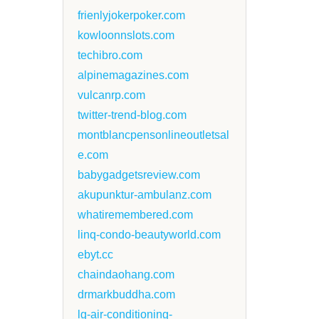
frienlyjokerpoker.com
kowloonnslots.com
techibro.com
alpinemagazines.com
vulcanrp.com
twitter-trend-blog.com
montblancpensonlineoutletsal
e.com
babygadgetsreview.com
akupunktur-ambulanz.com
whatiremembered.com
linq-condo-beautyworld.com
ebyt.cc
chaindaohang.com
drmarkbuddha.com
lg-air-conditioning-