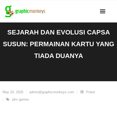
Skip
to
content
SEJARAH DAN EVOLUSI CAPSA
SUSUN: PERMAINAN KARTU YANG
TIADA DUANYA
May 20, 2026
admin@graphicmonkeys.com
Poker
pkv games