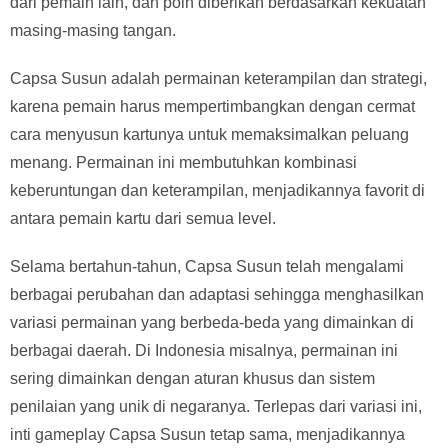
dari pemain lain, dan poin diberikan berdasarkan kekuatan
masing-masing tangan.
Capsa Susun adalah permainan keterampilan dan strategi,
karena pemain harus mempertimbangkan dengan cermat
cara menyusun kartunya untuk memaksimalkan peluang
menang. Permainan ini membutuhkan kombinasi
keberuntungan dan keterampilan, menjadikannya favorit di
antara pemain kartu dari semua level.
Selama bertahun-tahun, Capsa Susun telah mengalami
berbagai perubahan dan adaptasi sehingga menghasilkan
variasi permainan yang berbeda-beda yang dimainkan di
berbagai daerah. Di Indonesia misalnya, permainan ini
sering dimainkan dengan aturan khusus dan sistem
penilaian yang unik di negaranya. Terlepas dari variasi ini,
inti gameplay Capsa Susun tetap sama, menjadikannya