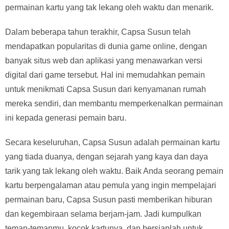
permainan kartu yang tak lekang oleh waktu dan menarik.
Dalam beberapa tahun terakhir, Capsa Susun telah
mendapatkan popularitas di dunia game online, dengan
banyak situs web dan aplikasi yang menawarkan versi
digital dari game tersebut. Hal ini memudahkan pemain
untuk menikmati Capsa Susun dari kenyamanan rumah
mereka sendiri, dan membantu memperkenalkan permainan
ini kepada generasi pemain baru.
Secara keseluruhan, Capsa Susun adalah permainan kartu
yang tiada duanya, dengan sejarah yang kaya dan daya
tarik yang tak lekang oleh waktu. Baik Anda seorang pemain
kartu berpengalaman atau pemula yang ingin mempelajari
permainan baru, Capsa Susun pasti memberikan hiburan
dan kegembiraan selama berjam-jam. Jadi kumpulkan
teman-temanmu, kocok kartunya, dan bersiaplah untuk