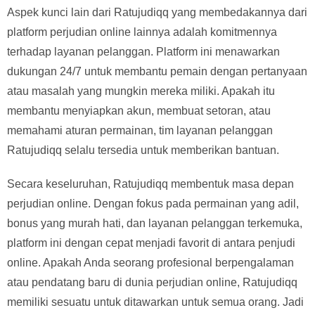
Aspek kunci lain dari Ratujudiqq yang membedakannya dari
platform perjudian online lainnya adalah komitmennya
terhadap layanan pelanggan. Platform ini menawarkan
dukungan 24/7 untuk membantu pemain dengan pertanyaan
atau masalah yang mungkin mereka miliki. Apakah itu
membantu menyiapkan akun, membuat setoran, atau
memahami aturan permainan, tim layanan pelanggan
Ratujudiqq selalu tersedia untuk memberikan bantuan.
Secara keseluruhan, Ratujudiqq membentuk masa depan
perjudian online. Dengan fokus pada permainan yang adil,
bonus yang murah hati, dan layanan pelanggan terkemuka,
platform ini dengan cepat menjadi favorit di antara penjudi
online. Apakah Anda seorang profesional berpengalaman
atau pendatang baru di dunia perjudian online, Ratujudiqq
memiliki sesuatu untuk ditawarkan untuk semua orang. Jadi