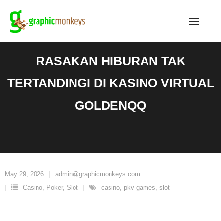
Skip
to
content
RASAKAN HIBURAN TAK
TERTANDINGI DI KASINO VIRTUAL
GOLDENQQ
May 29, 2026
admin@graphicmonkeys.com
Casino
,
Poker
,
Slot
casino
,
pkv games
,
slot