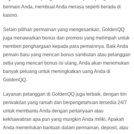
bermain Anda, membuat Anda merasa seperti berada di
kasino.
Selain pilihan permainan yang mengesankan, GoldenQQ
juga menawarkan bonus dan promosi yang melimpah untuk
memberi penghargaan kepada para pemainnya. Baik Anda
pemain baru yang mencari bonus sambutan atau pelanggan
setia yang mencari bonus isi ulang, Anda akan menemukan
banyak peluang untuk meningkatkan uang Anda di
GoldenQQ.
Layanan pelanggan di GoldenQQ juga terbaik, dengan tim
perwakilan yang ramah dan berpengetahuan tersedia 24/7
untuk membantu Anda dengan pertanyaan atau
kekhawatiran apa pun yang mungkin Anda miliki. Apakah
Anda memerlukan bantuan dalam permainan, deposit, atau