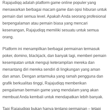
Rajajudiqq adalah platform game online populer yang
menawarkan berbagai macam game dan opsi hiburan untuk
pemain dari semua level. Apakah Anda seorang profesional
berpengalaman atau pemain biasa yang mencari
kesenangan, Rajajudiqq memiliki sesuatu untuk semua
orang.
Platform ini menampilkan berbagai permainan termasuk
poker, domino, blackjack, dan banyak lagi, memberi pemain
kesempatan untuk menguji keterampilan mereka dan
menantang diri mereka sendiri di lingkungan yang aman
dan aman. Dengan antarmuka yang ramah pengguna dan
grafik berkualitas tinggi, Rajajudiqq memberikan
pengalaman bermain game yang mendalam yang akan
membuat Anda kembali untuk mendapatkan lebih banyak.
Tapi Rajajudiqq bukan hanya tentang permainan – tetapi