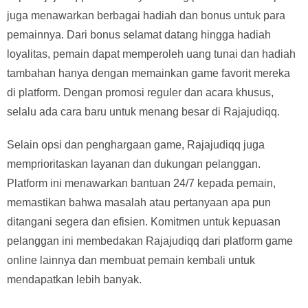
juga menawarkan berbagai hadiah dan bonus untuk para
pemainnya. Dari bonus selamat datang hingga hadiah
loyalitas, pemain dapat memperoleh uang tunai dan hadiah
tambahan hanya dengan memainkan game favorit mereka
di platform. Dengan promosi reguler dan acara khusus,
selalu ada cara baru untuk menang besar di Rajajudiqq.
Selain opsi dan penghargaan game, Rajajudiqq juga
memprioritaskan layanan dan dukungan pelanggan.
Platform ini menawarkan bantuan 24/7 kepada pemain,
memastikan bahwa masalah atau pertanyaan apa pun
ditangani segera dan efisien. Komitmen untuk kepuasan
pelanggan ini membedakan Rajajudiqq dari platform game
online lainnya dan membuat pemain kembali untuk
mendapatkan lebih banyak.