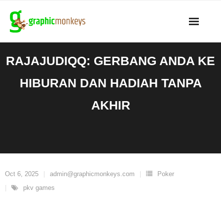
Skip
to
content
RAJAJUDIQQ: GERBANG ANDA KE
HIBURAN DAN HADIAH TANPA
AKHIR
Oct 6, 2025
admin@graphicmonkeys.com
Poker
pkv games