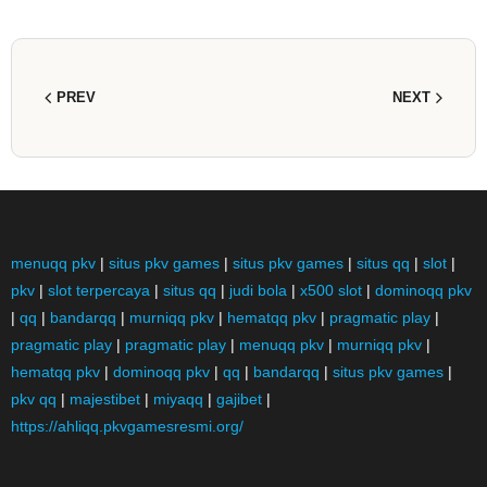
PREV
NEXT
menuqq pkv
|
situs pkv games
|
situs pkv games
|
situs qq
|
slot
|
pkv
|
slot terpercaya
|
situs qq
|
judi bola
|
x500 slot
|
dominoqq pkv
|
qq
|
bandarqq
|
murniqq pkv
|
hematqq pkv
|
pragmatic play
|
pragmatic play
|
pragmatic play
|
menuqq pkv
|
murniqq pkv
|
hematqq pkv
|
dominoqq pkv
|
qq
|
bandarqq
|
situs pkv games
|
pkv qq
|
majestibet
|
miyaqq
|
gajibet
|
https://ahliqq.pkvgamesresmi.org/