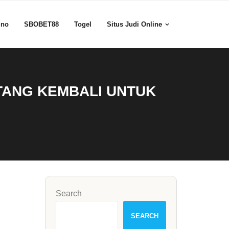
ino
SBOBET88
Togel
Situs Judi Online
TANG KEMBALI UNTUK
Search
SEARCH