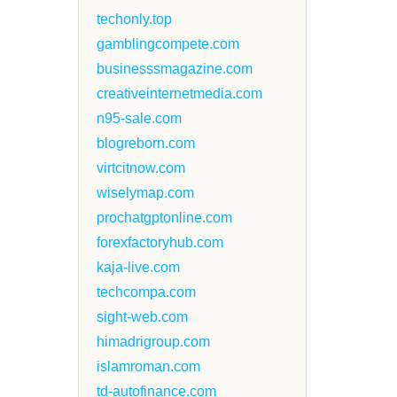
techonly.top
gamblingcompete.com
businesssmagazine.com
creativeinternetmedia.com
n95-sale.com
blogreborn.com
virtcitnow.com
wiselymap.com
prochatgptonline.com
forexfactoryhub.com
kaja-live.com
techcompa.com
sight-web.com
himadrigroup.com
islamroman.com
td-autofinance.com