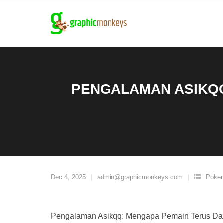
Skip
to
content
PENGALAMAN ASIKQQ
Dec 4, 2025
admin@graphicmonkeys.com
Poker
Pengalaman Asikqq: Mengapa Pemain Terus Da