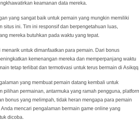
ngkhawatirkan keamanan data mereka.
gan yang sangat baik untuk pemain yang mungkin memiliki
itus ini. Tim ini responsif dan berpengetahuan luas,
ng mereka butuhkan pada waktu yang tepat.
 menarik untuk dimanfaatkan para pemain. Dari bonus
 meningkatkan kemenangan mereka dan memperpanjang waktu
ain tetap terlibat dan termotivasi untuk terus bermain di Asikqq
galaman yang membuat pemain datang kembali untuk
 pilihan permainan, antarmuka yang ramah pengguna, platfor
an bonus yang melimpah, tidak heran mengapa para pemain
ka Anda mencari pengalaman bermain game online yang
uk dicoba.