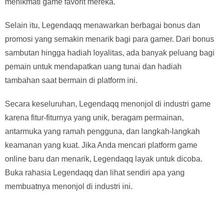
menikmati game favorit mereka.
Selain itu, Legendaqq menawarkan berbagai bonus dan
promosi yang semakin menarik bagi para gamer. Dari bonus
sambutan hingga hadiah loyalitas, ada banyak peluang bagi
pemain untuk mendapatkan uang tunai dan hadiah
tambahan saat bermain di platform ini.
Secara keseluruhan, Legendaqq menonjol di industri game
karena fitur-fiturnya yang unik, beragam permainan,
antarmuka yang ramah pengguna, dan langkah-langkah
keamanan yang kuat. Jika Anda mencari platform game
online baru dan menarik, Legendaqq layak untuk dicoba.
Buka rahasia Legendaqq dan lihat sendiri apa yang
membuatnya menonjol di industri ini.