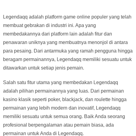
Legendaqq adalah platform game online populer yang telah
membuat gebrakan di industri ini. Apa yang
membedakannya dari platform lain adalah fitur dan
penawaran uniknya yang membuatnya menonjol di antara
para pesaing. Dari antarmuka yang ramah pengguna hingga
beragam permainannya, Legendaqq memiliki sesuatu untuk
ditawarkan untuk setiap jenis pemain.
Salah satu fitur utama yang membedakan Legendaqq
adalah pilihan permainannya yang luas. Dari permainan
kasino klasik seperti poker, blackjack, dan roulette hingga
permainan yang lebih modern dan inovatif, Legendaqq
memiliki sesuatu untuk semua orang. Baik Anda seorang
profesional berpengalaman atau pemain biasa, ada
permainan untuk Anda di Legendaqq.