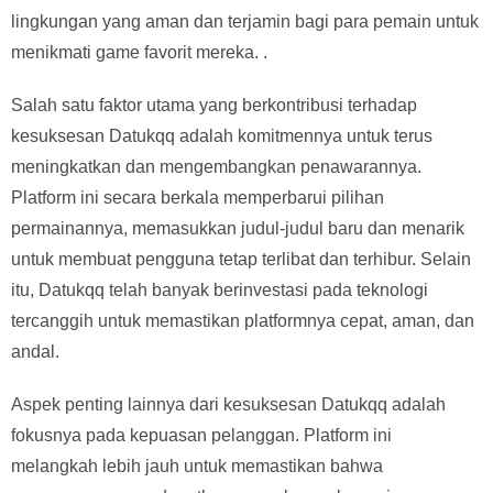
lingkungan yang aman dan terjamin bagi para pemain untuk
menikmati game favorit mereka. .
Salah satu faktor utama yang berkontribusi terhadap
kesuksesan Datukqq adalah komitmennya untuk terus
meningkatkan dan mengembangkan penawarannya.
Platform ini secara berkala memperbarui pilihan
permainannya, memasukkan judul-judul baru dan menarik
untuk membuat pengguna tetap terlibat dan terhibur. Selain
itu, Datukqq telah banyak berinvestasi pada teknologi
tercanggih untuk memastikan platformnya cepat, aman, dan
andal.
Aspek penting lainnya dari kesuksesan Datukqq adalah
fokusnya pada kepuasan pelanggan. Platform ini
melangkah lebih jauh untuk memastikan bahwa