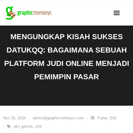
Skip
to
content
MENGUNGKAP KISAH SUKSES
DATUKQQ: BAGAIMANA SEBUAH
PLATFORM JUDI ONLINE MENJADI
PEMIMPIN PASAR
Nov 25, 2024
admin@graphicmonkeys.com
Poker
,
Slot
pkv games
,
slot