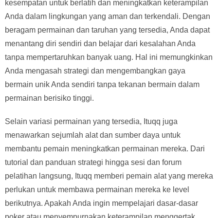
kesempatan untuk berlatih dan meningkatkan keterampilan
Anda dalam lingkungan yang aman dan terkendali. Dengan
beragam permainan dan taruhan yang tersedia, Anda dapat
menantang diri sendiri dan belajar dari kesalahan Anda
tanpa mempertaruhkan banyak uang. Hal ini memungkinkan
Anda mengasah strategi dan mengembangkan gaya
bermain unik Anda sendiri tanpa tekanan bermain dalam
permainan berisiko tinggi.
Selain variasi permainan yang tersedia, Ituqq juga
menawarkan sejumlah alat dan sumber daya untuk
membantu pemain meningkatkan permainan mereka. Dari
tutorial dan panduan strategi hingga sesi dan forum
pelatihan langsung, Ituqq memberi pemain alat yang mereka
perlukan untuk membawa permainan mereka ke level
berikutnya. Apakah Anda ingin mempelajari dasar-dasar
poker atau menyempurnakan keterampilan menggertak