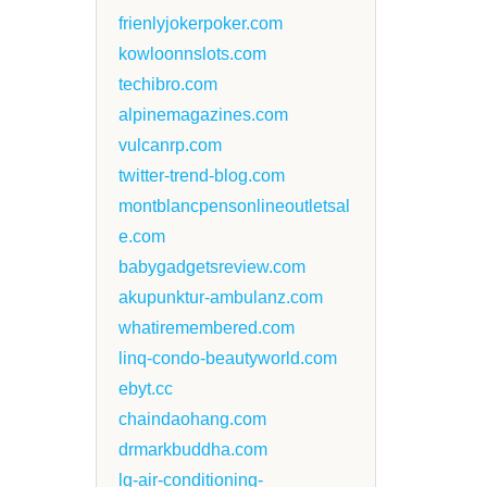
frienlyjokerpoker.com
kowloonnslots.com
techibro.com
alpinemagazines.com
vulcanrp.com
twitter-trend-blog.com
montblancpensonlineoutletsal
e.com
babygadgetsreview.com
akupunktur-ambulanz.com
whatiremembered.com
linq-condo-beautyworld.com
ebyt.cc
chaindaohang.com
drmarkbuddha.com
lg-air-conditioning-