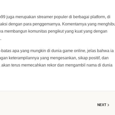
9 juga merupakan streamer populer di berbagai platform, di
raksi dengan para penggemarnya. Komentarnya yang menghib
nya membangun komunitas pengikut yang kuat yang dengan
.
batas apa yang mungkin di dunia game online, jelas bahwa ia
ngan keterampilannya yang mengesankan, sikap positif, dan
ia akan terus memecahkan rekor dan mengambil nama di dunia
.
NEXT