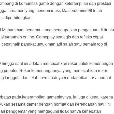
lombang di komunitas game dengan keterampilan dan prestasi
gga turnamen yang mendominasi, Masterdomino99 telah
us diperhitungkan.
ef Muhammad, pertama -tama mendapatkan pengakuan di dunia
gai turnamen online. Gameplay strategis dan refleks cepat
 cepat naik pangkat untuk menjadi salah satu pemain top di
9 hingga saat ini adalah memecahkan rekor untuk kemenangan
 yang populer. Rekor kemenangannya yang memecahkan rekor
ang tangguh, dan telah membuatnya mendapatkan rasa hormat
rbatas pada keterampilan gameplaynya. Ia juga dikenal karena
rlakukan sesama gamer dengan hormat dan kerendahan hati. Ini
dari penggemar yang mengagumi tidak hanya kehebatan