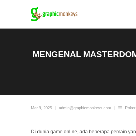
Skip
to
content
MENGENAL MASTERDOMI
Mar 9, 2025
admin@graphicmonkeys.com
Poker
Di dunia game online, ada beberapa pemain yang