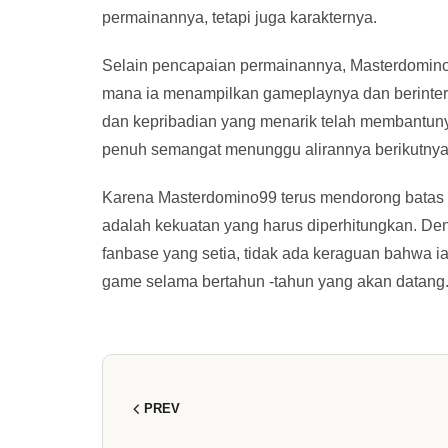
permainannya, tetapi juga karakternya.
Selain pencapaian permainannya, Masterdomino9
mana ia menampilkan gameplaynya dan berinte
dan kepribadian yang menarik telah membantu
penuh semangat menunggu alirannya berikutnya
Karena Masterdomino99 terus mendorong batas -
adalah kekuatan yang harus diperhitungkan. De
fanbase yang setia, tidak ada keraguan bahwa 
game selama bertahun -tahun yang akan datang
PREV