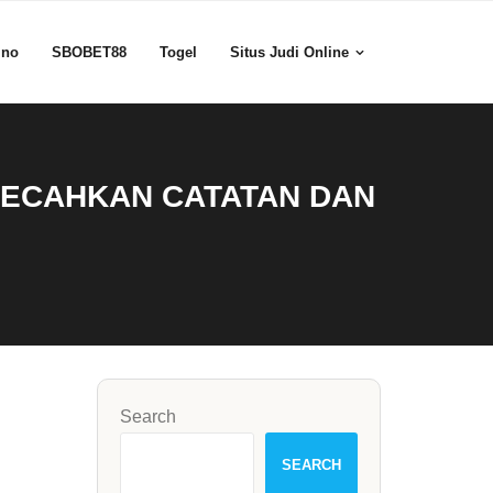
ino
SBOBET88
Togel
Situs Judi Online
MECAHKAN CATATAN DAN
Search
SEARCH