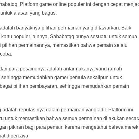
abatqq. Platform game online populer ini dengan cepat menja
 untuk alasan yang bagus.
 adalah banyaknya pilihan permainan yang ditawarkan. Baik
kartu populer lainnya, Sahabatqq punya sesuatu untuk semua
rui pilihan permainannya, memastikan bahwa pemain selalu
icoba.
dari para pesaingnya adalah antarmukanya yang ramah
si, sehingga memudahkan gamer pemula sekalipun untuk
rbagai pilihan pembayaran, sehingga memudahkan pemain
 adalah reputasinya dalam permainan yang adil. Platform ini
u untuk memastikan bahwa semua permainan dilakukan secar
angan pikiran bagi para pemain karena mengetahui bahwa merek
pat dipercaya.