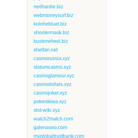
neilhardie.biz
webmoneysurf.biz
kolohebluet.biz
shootermask.biz
busterwheel.biz
shelfari.net
casinorussia.xyz
slotumcasino.xyz
casinoglamour.xyz
casinodollars.xyz
casinojoker.xyz
pokerdewa.xyz
slot-wiki.xyz
watch2match.com
galenaseo.com
myglobaltrustbank.com