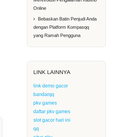
Online
Bebaskan Batin Penjudi Anda
dengan Platform Kompasqq
yang Ramah Pengguna
LINK LAINNYA
link demo gacor
bandarqq
pkv games
daftar pkv games
slot gacor hari ini
qq