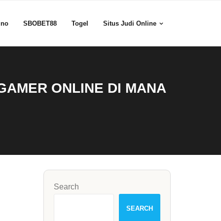
ino
SBOBET88
Togel
Situs Judi Online
GAMER ONLINE DI MANA
Search
SEARCH