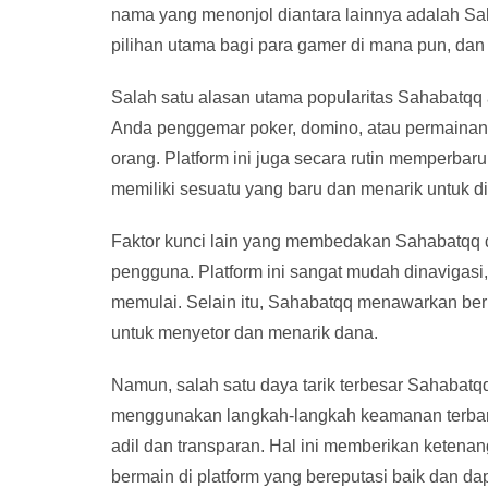
nama yang menonjol diantara lainnya adalah Sah
pilihan utama bagi para gamer di mana pun, dan
Salah satu alasan utama popularitas Sahabatqq
Anda penggemar poker, domino, atau permainan 
orang. Platform ini juga secara rutin memperba
memiliki sesuatu yang baru dan menarik untuk d
Faktor kunci lain yang membedakan Sahabatqq 
pengguna. Platform ini sangat mudah dinaviga
memulai. Selain itu, Sahabatqq menawarkan be
untuk menyetor dan menarik dana.
Namun, salah satu daya tarik terbesar Sahabatqq
menggunakan langkah-langkah keamanan terbar
adil dan transparan. Hal ini memberikan keten
bermain di platform yang bereputasi baik dan da