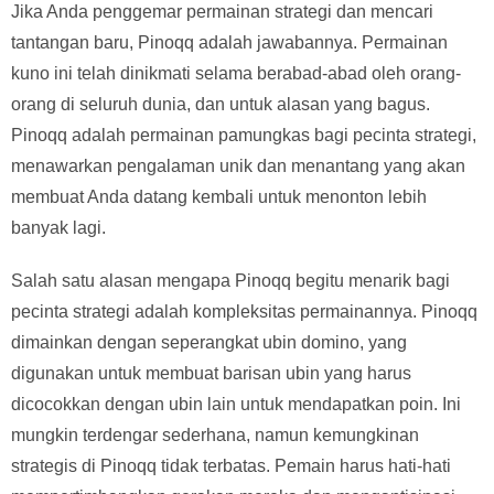
Jika Anda penggemar permainan strategi dan mencari
tantangan baru, Pinoqq adalah jawabannya. Permainan
kuno ini telah dinikmati selama berabad-abad oleh orang-
orang di seluruh dunia, dan untuk alasan yang bagus.
Pinoqq adalah permainan pamungkas bagi pecinta strategi,
menawarkan pengalaman unik dan menantang yang akan
membuat Anda datang kembali untuk menonton lebih
banyak lagi.
Salah satu alasan mengapa Pinoqq begitu menarik bagi
pecinta strategi adalah kompleksitas permainannya. Pinoqq
dimainkan dengan seperangkat ubin domino, yang
digunakan untuk membuat barisan ubin yang harus
dicocokkan dengan ubin lain untuk mendapatkan poin. Ini
mungkin terdengar sederhana, namun kemungkinan
strategis di Pinoqq tidak terbatas. Pemain harus hati-hati