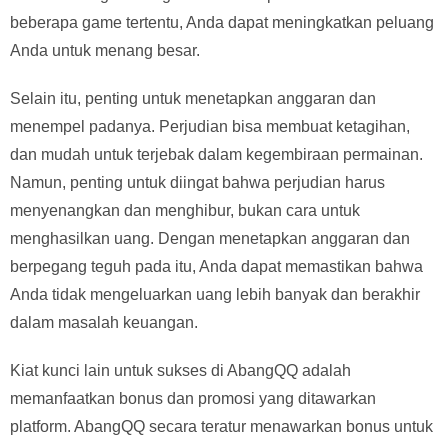
beberapa game tertentu, Anda dapat meningkatkan peluang
Anda untuk menang besar.
Selain itu, penting untuk menetapkan anggaran dan
menempel padanya. Perjudian bisa membuat ketagihan,
dan mudah untuk terjebak dalam kegembiraan permainan.
Namun, penting untuk diingat bahwa perjudian harus
menyenangkan dan menghibur, bukan cara untuk
menghasilkan uang. Dengan menetapkan anggaran dan
berpegang teguh pada itu, Anda dapat memastikan bahwa
Anda tidak mengeluarkan uang lebih banyak dan berakhir
dalam masalah keuangan.
Kiat kunci lain untuk sukses di AbangQQ adalah
memanfaatkan bonus dan promosi yang ditawarkan
platform. AbangQQ secara teratur menawarkan bonus untuk