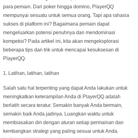
para pemain. Dari poker hingga domino, PlayerQQ
mempunyai sesuatu untuk semua orang. Tapi apa rahasia
sukses di platform ini? Bagaimana pemain dapat
mengeluarkan potensi penuhnya dan mendominasi
kompetisi? Pada artikel ini, kita akan mengeksplorasi
beberapa tips dan trik untuk mencapai kesuksesan di
PlayerQQ.
1. Latihan, latihan, latihan
Salah satu hal terpenting yang dapat Anda lakukan untuk
meningkatkan keterampilan Anda di PlayerQQ adalah
berlatih secara teratur. Semakin banyak Anda bermain,
semakin baik Anda jadinya. Luangkan waktu untuk
membiasakan diri dengan aturan setiap permainan dan
kembangkan strategi yang paling sesuai untuk Anda.