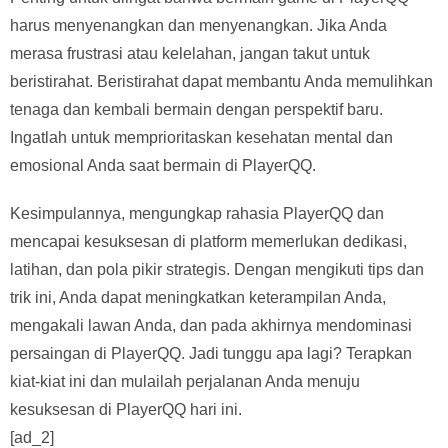
harus menyenangkan dan menyenangkan. Jika Anda
merasa frustrasi atau kelelahan, jangan takut untuk
beristirahat. Beristirahat dapat membantu Anda memulihkan
tenaga dan kembali bermain dengan perspektif baru.
Ingatlah untuk memprioritaskan kesehatan mental dan
emosional Anda saat bermain di PlayerQQ.
Kesimpulannya, mengungkap rahasia PlayerQQ dan
mencapai kesuksesan di platform memerlukan dedikasi,
latihan, dan pola pikir strategis. Dengan mengikuti tips dan
trik ini, Anda dapat meningkatkan keterampilan Anda,
mengakali lawan Anda, dan pada akhirnya mendominasi
persaingan di PlayerQQ. Jadi tunggu apa lagi? Terapkan
kiat-kiat ini dan mulailah perjalanan Anda menuju
kesuksesan di PlayerQQ hari ini.
[ad_2]