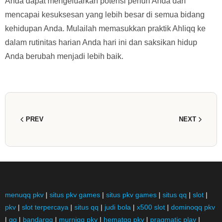
Anda dapat mengeluarkan potensi penuh Anda dan
mencapai kesuksesan yang lebih besar di semua bidang
kehidupan Anda. Mulailah memasukkan praktik Ahliqq ke
dalam rutinitas harian Anda hari ini dan saksikan hidup
Anda berubah menjadi lebih baik.
PREV
NEXT
menuqq pkv
|
situs pkv games
|
situs pkv games
|
situs qq
|
slot
|
pkv
|
slot terpercaya
|
situs qq
|
judi bola
|
x500 slot
|
dominoqq pkv
|
qq
|
bandarqq
|
murniqq pkv
|
hematqq pkv
|
pragmatic play
|