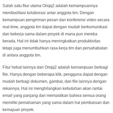
Salah satu fitur utama Oriqq2 adalah kemampuannya
memfasilitasi kolaborasi antar anggota tim. Dengan
kemampuan pengiriman pesan dan konferensi video secara
real-time, anggota tim dapat dengan mudah berkomunikasi
dan bekerja sama dalam proyek di mana pun mereka
berada. Hal ini tidak hanya meningkatkan produktivitas
tetapi juga menumbuhkan rasa kerja tim dan persahabatan
di antara anggota tim.
Fitur hebat lainnya dari Oriqq2 adalah kemampuan berbagi
file. Hanya dengan beberapa klik, pengguna dapat dengan
mudah berbagi dokumen, gambar, dan file lainnya dengan
rekannya. Hal ini menghilangkan kebutuhan akan rantai
email yang panjang dan memastikan bahwa semua orang
memiliki pemahaman yang sama dalam hal pembaruan dan
kemajuan proyek.