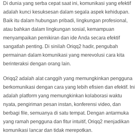
Di dunia yang serba cepat saat ini, komunikasi yang efektif
adalah kunci kesuksesan dalam segala aspek kehidupan.
Baik itu dalam hubungan pribadi, lingkungan profesional,
atau bahkan dalam lingkungan sosial, kemampuan
menyampaikan pemikiran dan ide Anda secara efektif
sangatlah penting. Di sinilah Oriqq2 hadir, pengubah
permainan dalam komunikasi yang merevolusi cara kita
berinteraksi dengan orang lain.
Oriqq2 adalah alat canggih yang memungkinkan pengguna
berkomunikasi dengan cara yang lebih efisien dan efektif. Ini
adalah platform yang memungkinkan kolaborasi waktu
nyata, pengiriman pesan instan, konferensi video, dan
berbagi file, semuanya di satu tempat. Dengan antarmuka
yang ramah pengguna dan fitur intuitif, Oriqq2 menjadikan
komunikasi lancar dan tidak merepotkan.