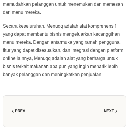
memudahkan pelanggan untuk menemukan dan memesan
dari menu mereka.
Secara keseluruhan, Menuqq adalah alat komprehensif
yang dapat membantu bisnis mengeluarkan kecanggihan
menu mereka. Dengan antarmuka yang ramah pengguna,
fitur yang dapat disesuaikan, dan integrasi dengan platform
online lainnya, Menuqq adalah alat yang berharga untuk
bisnis terkait makanan apa pun yang ingin menarik lebih
banyak pelanggan dan meningkatkan penjualan.
PREV
NEXT