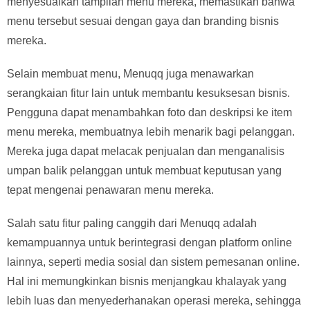
menyesuaikan tampilan menu mereka, memastikan bahwa
menu tersebut sesuai dengan gaya dan branding bisnis
mereka.
Selain membuat menu, Menuqq juga menawarkan
serangkaian fitur lain untuk membantu kesuksesan bisnis.
Pengguna dapat menambahkan foto dan deskripsi ke item
menu mereka, membuatnya lebih menarik bagi pelanggan.
Mereka juga dapat melacak penjualan dan menganalisis
umpan balik pelanggan untuk membuat keputusan yang
tepat mengenai penawaran menu mereka.
Salah satu fitur paling canggih dari Menuqq adalah
kemampuannya untuk berintegrasi dengan platform online
lainnya, seperti media sosial dan sistem pemesanan online.
Hal ini memungkinkan bisnis menjangkau khalayak yang
lebih luas dan menyederhanakan operasi mereka, sehingga