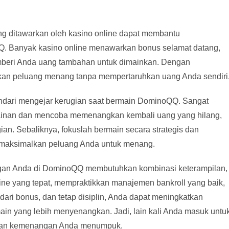
ng ditawarkan oleh kasino online dapat membantu
 Banyak kasino online menawarkan bonus selamat datang,
emberi Anda uang tambahan untuk dimainkan. Dengan
kan peluang menang tanpa mempertaruhkan uang Anda sendiri
ghindari mengejar kerugian saat bermain DominoQQ. Sangat
ainan dan mencoba memenangkan kembali uang yang hilang,
ian. Sebaliknya, fokuslah bermain secara strategis dan
maksimalkan peluang Anda untuk menang.
an Anda di DominoQQ membutuhkan kombinasi keterampilan,
nline yang tepat, mempraktikkan manajemen bankroll yang baik,
ri bonus, dan tetap disiplin, Anda dapat meningkatkan
n yang lebih menyenangkan. Jadi, lain kali Anda masuk untu
sikan kemenangan Anda menumpuk.