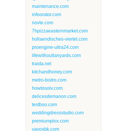
maintenance.com
infoorator.com
novte.com
7hpizzaeasternmarket.com
hollaendisches-viertel.com
proengine-ultra24.com
lifewithoutlanyards.com
traida.net
kitchandhoney.com
metro-bistro.com
howtosolv.com
delicesdemanon.com
testboo.com
weddingdressstudio.com
premiumplox.com
yayosbk.com