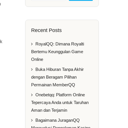
n
Recent Posts
ik
RoyalQQ: Dimana Royalti
Bertemu Keunggulan Game
Online
Buka Hiburan Tanpa Akhir
dengan Beragam Pilihan
Permainan MemberQQ
Onebetqq: Platform Online
Tepercaya Anda untuk Taruhan
Aman dan Terjamin
Bagaimana JuraganQQ
Merevolusi Pengalaman Kasino