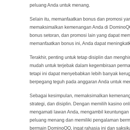
peluang Anda untuk menang.
Selain itu, memanfaatkan bonus dan promosi ya
memaksimalkan kemenangan Anda di DominoQQ.
bonus setoran, dan promosi lain yang dapat m
memanfaatkan bonus ini, Anda dapat meningkat
Terakhir, penting untuk tetap disiplin dan men
mudah untuk terjebak dalam kegembiraan perm
tetapi ini dapat menyebabkan lebih banyak kerug
berpegang teguh pada anggaran Anda untuk me
Sebagai kesimpulan, memaksimalkan kemenang
strategi, dan disiplin. Dengan memilih kasino o
mengamati lawan Anda, mengambil keuntungan da
peluang menang dan memiliki pengalaman bermai
bermain DominoQQ, ingat rahasia ini dan sak