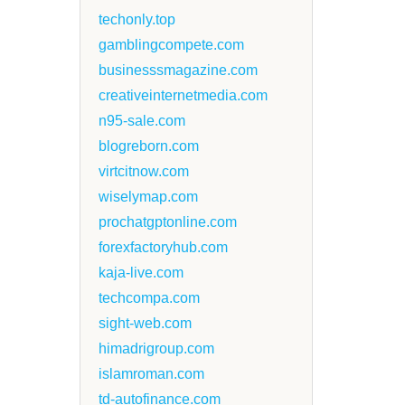
techonly.top
gamblingcompete.com
businesssmagazine.com
creativeinternetmedia.com
n95-sale.com
blogreborn.com
virtcitnow.com
wiselymap.com
prochatgptonline.com
forexfactoryhub.com
kaja-live.com
techcompa.com
sight-web.com
himadrigroup.com
islamroman.com
td-autofinance.com