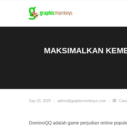
Skip
to
content
MAKSIMALKAN KEME
Sep 23, 2025
admin@graphicmonkeys.com
Casi
DominoQQ adalah game perjudian online popule