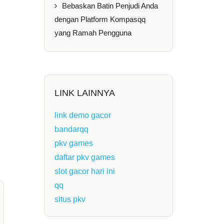
Bebaskan Batin Penjudi Anda
dengan Platform Kompasqq
yang Ramah Pengguna
LINK LAINNYA
link demo gacor
bandarqq
pkv games
daftar pkv games
slot gacor hari ini
qq
situs pkv