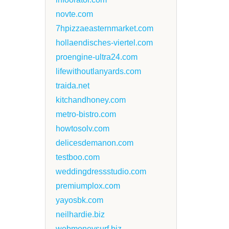
novte.com
7hpizzaeasternmarket.com
hollaendisches-viertel.com
proengine-ultra24.com
lifewithoutlanyards.com
traida.net
kitchandhoney.com
metro-bistro.com
howtosolv.com
delicesdemanon.com
testboo.com
weddingdressstudio.com
premiumplox.com
yayosbk.com
neilhardie.biz
webmoneysurf.biz