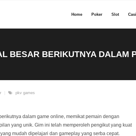
Home
Poker
Slot
Cas
AL BESAR BERIKUTNYA DALAM 
r
pkv games
berikutnya dalam game online, memikat pemain dengan
ilan yang unik. Gim ini telah memperoleh pengikut yang kuat
a yang mudah dipelajari dan gameplay yang serba cepat.