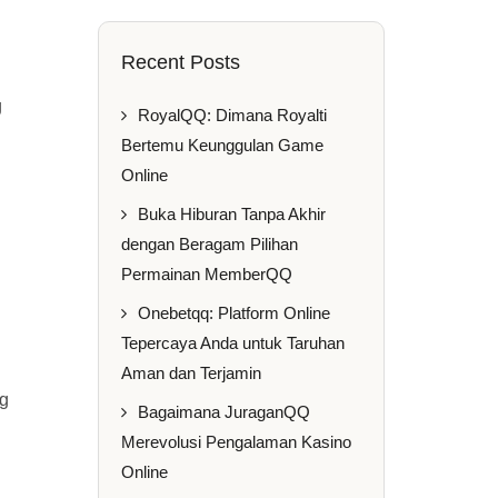
Recent Posts
g
RoyalQQ: Dimana Royalti
Bertemu Keunggulan Game
Online
Buka Hiburan Tanpa Akhir
dengan Beragam Pilihan
Permainan MemberQQ
Onebetqq: Platform Online
Tepercaya Anda untuk Taruhan
Aman dan Terjamin
ng
Bagaimana JuraganQQ
Merevolusi Pengalaman Kasino
Online