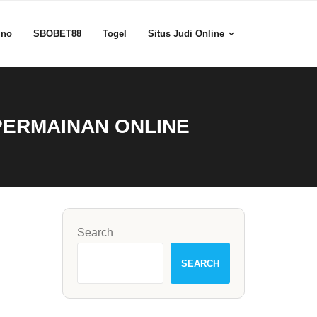
ino
SBOBET88
Togel
Situs Judi Online
PERMAINAN ONLINE
Search
SEARCH