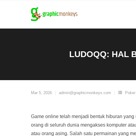
Skip
to
content
LUDOQQ: HAL 
Mar 5, 2026
admin@graphicmonkeys.com
Poker
Game online telah menjadi bentuk hiburan yang 
orang di seluruh dunia mengakses komputer ata
atau orang asing. Salah satu permainan yang me