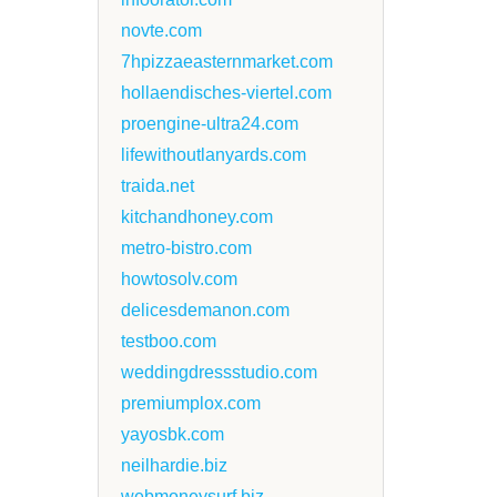
novte.com
7hpizzaeasternmarket.com
hollaendisches-viertel.com
proengine-ultra24.com
lifewithoutlanyards.com
traida.net
kitchandhoney.com
metro-bistro.com
howtosolv.com
delicesdemanon.com
testboo.com
weddingdressstudio.com
premiumplox.com
yayosbk.com
neilhardie.biz
webmoneysurf.biz