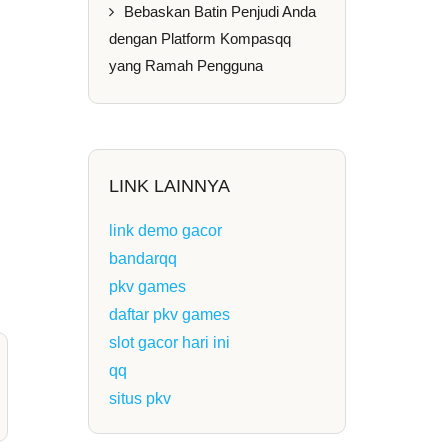
Bebaskan Batin Penjudi Anda
dengan Platform Kompasqq
yang Ramah Pengguna
LINK LAINNYA
link demo gacor
bandarqq
pkv games
daftar pkv games
slot gacor hari ini
qq
situs pkv