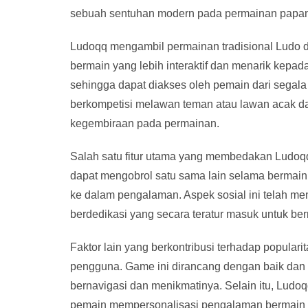
sebuah sentuhan modern pada permainan papan 
Ludoqq mengambil permainan tradisional Ludo
bermain yang lebih interaktif dan menarik kepad
sehingga dapat diakses oleh pemain dari segala 
berkompetisi melawan teman atau lawan acak d
kegembiraan pada permainan.
Salah satu fitur utama yang membedakan Ludoqq
dapat mengobrol satu sama lain selama bermain
ke dalam pengalaman. Aspek sosial ini telah 
berdedikasi yang secara teratur masuk untuk ber
Faktor lain yang berkontribusi terhadap popula
pengguna. Game ini dirancang dengan baik dan
bernavigasi dan menikmatinya. Selain itu, Lu
pemain mempersonalisasi pengalaman bermain g