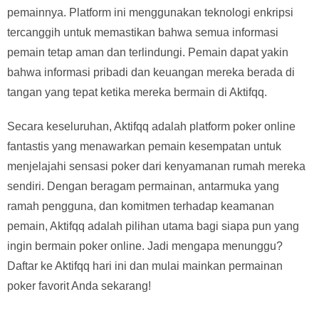
pemainnya. Platform ini menggunakan teknologi enkripsi
tercanggih untuk memastikan bahwa semua informasi
pemain tetap aman dan terlindungi. Pemain dapat yakin
bahwa informasi pribadi dan keuangan mereka berada di
tangan yang tepat ketika mereka bermain di Aktifqq.
Secara keseluruhan, Aktifqq adalah platform poker online
fantastis yang menawarkan pemain kesempatan untuk
menjelajahi sensasi poker dari kenyamanan rumah mereka
sendiri. Dengan beragam permainan, antarmuka yang
ramah pengguna, dan komitmen terhadap keamanan
pemain, Aktifqq adalah pilihan utama bagi siapa pun yang
ingin bermain poker online. Jadi mengapa menunggu?
Daftar ke Aktifqq hari ini dan mulai mainkan permainan
poker favorit Anda sekarang!