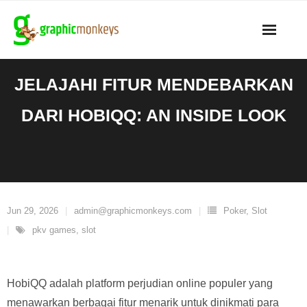
Skip
to
content
JELAJAHI FITUR MENDEBARKAN
DARI HOBIQQ: AN INSIDE LOOK
Jun 29, 2026
admin@graphicmonkeys.com
Poker
,
Slot
pkv games
,
slot
HobiQQ adalah platform perjudian online populer yang
menawarkan berbagai fitur menarik untuk dinikmati para