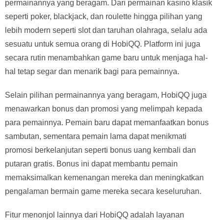
permainannya yang beragam. Dari permainan kasino klasik
seperti poker, blackjack, dan roulette hingga pilihan yang
lebih modern seperti slot dan taruhan olahraga, selalu ada
sesuatu untuk semua orang di HobiQQ. Platform ini juga
secara rutin menambahkan game baru untuk menjaga hal-
hal tetap segar dan menarik bagi para pemainnya.
Selain pilihan permainannya yang beragam, HobiQQ juga
menawarkan bonus dan promosi yang melimpah kepada
para pemainnya. Pemain baru dapat memanfaatkan bonus
sambutan, sementara pemain lama dapat menikmati
promosi berkelanjutan seperti bonus uang kembali dan
putaran gratis. Bonus ini dapat membantu pemain
memaksimalkan kemenangan mereka dan meningkatkan
pengalaman bermain game mereka secara keseluruhan.
Fitur menonjol lainnya dari HobiQQ adalah layanan