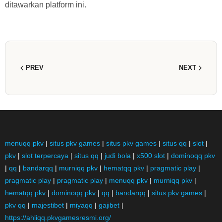
ditawarkan platform ini.
PREV
NEXT
menuqq pkv
|
situs pkv games
|
situs pkv games
|
situs qq
|
slot
|
pkv
|
slot terpercaya
|
situs qq
|
judi bola
|
x500 slot
|
dominoqq pkv
|
qq
|
bandarqq
|
murniqq pkv
|
hematqq pkv
|
pragmatic play
|
pragmatic play
|
pragmatic play
|
menuqq pkv
|
murniqq pkv
|
hematqq pkv
|
dominoqq pkv
|
qq
|
bandarqq
|
situs pkv games
|
pkv qq
|
majestibet
|
miyaqq
|
gajibet
|
https://ahliqq.pkvgamesresmi.org/