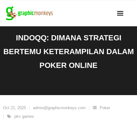
Skip
to
content
INDOQQ: DIMANA STRATEGI
BERTEMU KETERAMPILAN DALAM
POKER ONLINE
Oct 21, 2025
admin@graphicmonkeys.com
Poker
pkv games