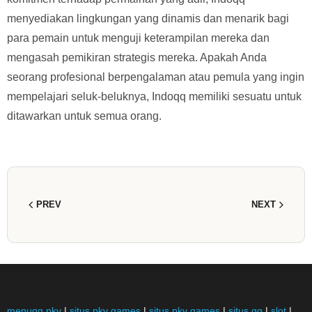
menyediakan lingkungan yang dinamis dan menarik bagi
para pemain untuk menguji keterampilan mereka dan
mengasah pemikiran strategis mereka. Apakah Anda
seorang profesional berpengalaman atau pemula yang ingin
mempelajari seluk-beluknya, Indoqq memiliki sesuatu untuk
ditawarkan untuk semua orang.
PREV
NEXT
menuqq pkv
|
situs pkv games
|
situs pkv games
|
situs qq
|
slot
|