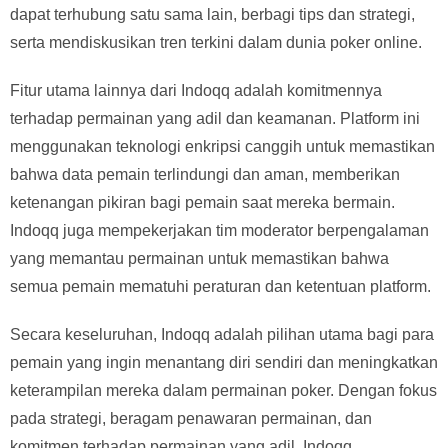
dapat terhubung satu sama lain, berbagi tips dan strategi,
serta mendiskusikan tren terkini dalam dunia poker online.
Fitur utama lainnya dari Indoqq adalah komitmennya
terhadap permainan yang adil dan keamanan. Platform ini
menggunakan teknologi enkripsi canggih untuk memastikan
bahwa data pemain terlindungi dan aman, memberikan
ketenangan pikiran bagi pemain saat mereka bermain.
Indoqq juga mempekerjakan tim moderator berpengalaman
yang memantau permainan untuk memastikan bahwa
semua pemain mematuhi peraturan dan ketentuan platform.
Secara keseluruhan, Indoqq adalah pilihan utama bagi para
pemain yang ingin menantang diri sendiri dan meningkatkan
keterampilan mereka dalam permainan poker. Dengan fokus
pada strategi, beragam penawaran permainan, dan
komitmen terhadap permainan yang adil, Indoqq