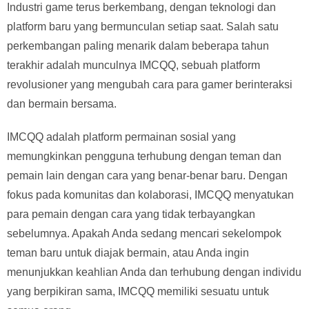
Industri game terus berkembang, dengan teknologi dan
platform baru yang bermunculan setiap saat. Salah satu
perkembangan paling menarik dalam beberapa tahun
terakhir adalah munculnya IMCQQ, sebuah platform
revolusioner yang mengubah cara para gamer berinteraksi
dan bermain bersama.
IMCQQ adalah platform permainan sosial yang
memungkinkan pengguna terhubung dengan teman dan
pemain lain dengan cara yang benar-benar baru. Dengan
fokus pada komunitas dan kolaborasi, IMCQQ menyatukan
para pemain dengan cara yang tidak terbayangkan
sebelumnya. Apakah Anda sedang mencari sekelompok
teman baru untuk diajak bermain, atau Anda ingin
menunjukkan keahlian Anda dan terhubung dengan individu
yang berpikiran sama, IMCQQ memiliki sesuatu untuk