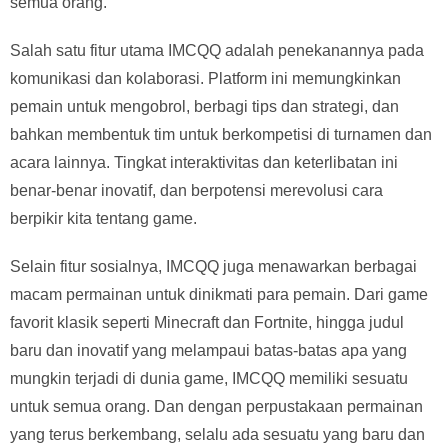
semua orang.
Salah satu fitur utama IMCQQ adalah penekanannya pada
komunikasi dan kolaborasi. Platform ini memungkinkan
pemain untuk mengobrol, berbagi tips dan strategi, dan
bahkan membentuk tim untuk berkompetisi di turnamen dan
acara lainnya. Tingkat interaktivitas dan keterlibatan ini
benar-benar inovatif, dan berpotensi merevolusi cara
berpikir kita tentang game.
Selain fitur sosialnya, IMCQQ juga menawarkan berbagai
macam permainan untuk dinikmati para pemain. Dari game
favorit klasik seperti Minecraft dan Fortnite, hingga judul
baru dan inovatif yang melampaui batas-batas apa yang
mungkin terjadi di dunia game, IMCQQ memiliki sesuatu
untuk semua orang. Dan dengan perpustakaan permainan
yang terus berkembang, selalu ada sesuatu yang baru dan