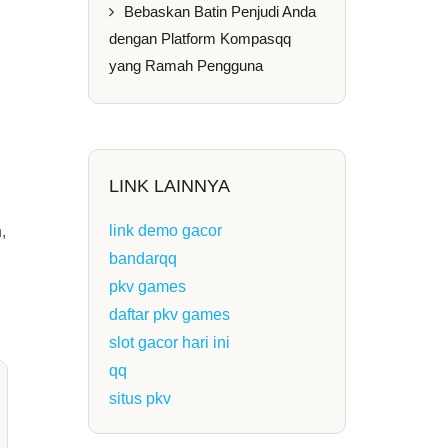
Bebaskan Batin Penjudi Anda
dengan Platform Kompasqq
yang Ramah Pengguna
LINK LAINNYA
link demo gacor
,
bandarqq
pkv games
daftar pkv games
slot gacor hari ini
qq
situs pkv