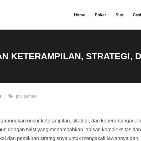
Home
Poker
Slot
Cas
AN KETERAMPILAN, STRATEGI,
r
pkv games
bungkan unsur keterampilan, strategi, dan keberuntungan. In
amun dengan twist yang menambahkan lapisan kompleksitas dan
al dan pemikiran strategisnya untuk mengakali lawannya dan