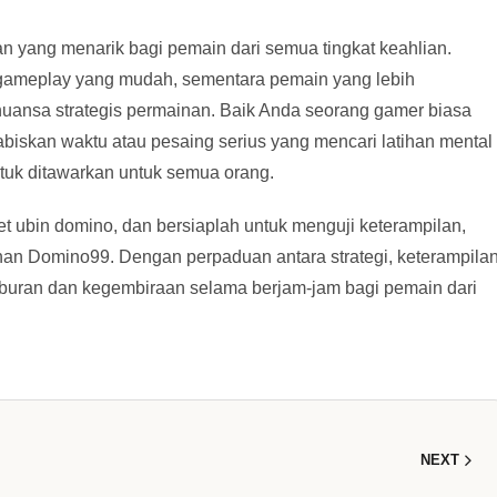
 yang menarik bagi pemain dari semua tingkat keahlian.
gameplay yang mudah, sementara pemain yang lebih
uansa strategis permainan. Baik Anda seorang gamer biasa
skan waktu atau pesaing serius yang mencari latihan mental
tuk ditawarkan untuk semua orang.
t ubin domino, dan bersiaplah untuk menguji keterampilan,
nan Domino99. Dengan perpaduan antara strategi, keterampilan
iburan dan kegembiraan selama berjam-jam bagi pemain dari
NEXT