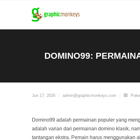
Skip
to
content
DOMINO99: PERMAIN
Jun 17, 2026
admin@graphicmonkeys.com
Poke
Domino99 adalah permainan populer yang mengga
adalah varian dari permainan domino klasik, n
tantangan ekstra. Pemain harus menggunakan ak