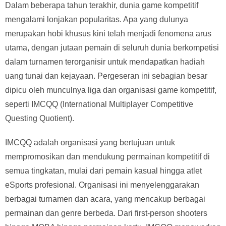
Dalam beberapa tahun terakhir, dunia game kompetitif
mengalami lonjakan popularitas. Apa yang dulunya
merupakan hobi khusus kini telah menjadi fenomena arus
utama, dengan jutaan pemain di seluruh dunia berkompetisi
dalam turnamen terorganisir untuk mendapatkan hadiah
uang tunai dan kejayaan. Pergeseran ini sebagian besar
dipicu oleh munculnya liga dan organisasi game kompetitif,
seperti IMCQQ (International Multiplayer Competitive
Questing Quotient).
IMCQQ adalah organisasi yang bertujuan untuk
mempromosikan dan mendukung permainan kompetitif di
semua tingkatan, mulai dari pemain kasual hingga atlet
eSports profesional. Organisasi ini menyelenggarakan
berbagai turnamen dan acara, yang mencakup berbagai
permainan dan genre berbeda. Dari first-person shooters