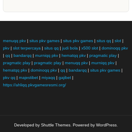
menuqq pkv
|
situs pkv games
|
situs pkv games
|
situs qq
|
slot
|
pkv
|
slot terpercaya
|
situs qq
|
judi bola
|
x500 slot
|
dominoqq pkv
|
qq
|
bandarqq
|
murniqq pkv
|
hematqq pkv
|
pragmatic play
|
pragmatic play
|
pragmatic play
|
menuqq pkv
|
murniqq pkv
|
hematqq pkv
|
dominoqq pkv
|
qq
|
bandarqq
|
situs pkv games
|
pkv qq
|
majestibet
|
miyaqq
|
gajibet
|
https://ahliqq.pkvgamesresmi.org/
Developed by
Shuttle Themes
. Powered by
WordPress
.