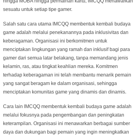
hingga MOBA hingga permainan kartu, IMCQQ menawarkan
sesuatu untuk setiap tipe gamer.
Salah satu cara utama IMCQQ membentuk kembali budaya
game adalah melalui penekanannya pada inklusivitas dan
keberagaman. Organisasi ini berkomitmen untuk
menciptakan lingkungan yang ramah dan inklusif bagi para
gamer dari semua latar belakang, tanpa memandang jenis
kelamin, ras, atau tingkat keahlian mereka. Komitmen
terhadap keberagaman ini telah membantu menarik pemain
yang sangat beragam ke dalam organisasi, sehingga
menciptakan komunitas game yang dinamis dan dinamis.
Cara lain IMCQQ membentuk kembali budaya game adalah
melalui fokusnya pada pengembangan dan peningkatan
keterampilan. Organisasi ini menawarkan berbagai sumber
daya dan dukungan bagi pemain yang ingin meningkatkan