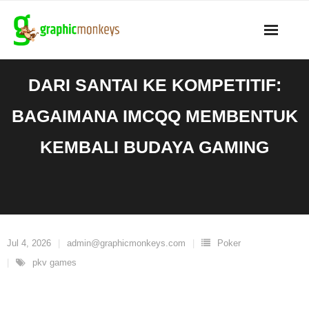
Skip
to
content
DARI SANTAI KE KOMPETITIF:
BAGAIMANA IMCQQ MEMBENTUK
KEMBALI BUDAYA GAMING
Jul 4, 2026
admin@graphicmonkeys.com
Poker
pkv games