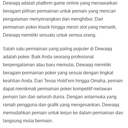
Dewaqq adalah platform game online yang menawarkan
beragam pilihan permainan untuk pemain yang mencari
pengalaman menyenangkan dan menghibur. Dari
permainan poker klasik hingga mesin slot yang menarik,
Dewaqq memiliki sesuatu untuk semua orang.
Salah satu permainan yang paling populer di Dewaqq
adalah poker. Baik Anda seorang profesional
berpengalaman atau baru memulai, Dewaqq memiliki
beragam permainan poker yang sesuai dengan tingkat
keahlian Anda. Dari Texas Hold’em hingga Omaha, pemain
dapat menikmati permainan poker kompetitif melawan
pemain lain dari seluruh dunia. Dengan antarmuka yang
ramah pengguna dan grafik yang mengesankan, Dewaqq
memudahkan pemain untuk terjun ke dalam permainan dan
langsung mulai bermain.