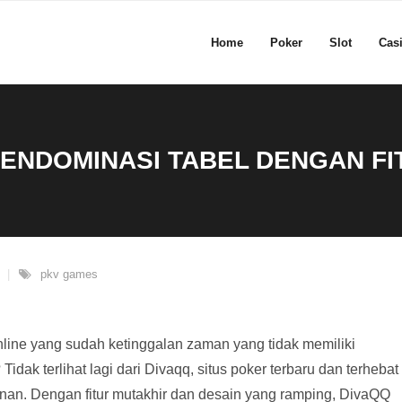
Home
Poker
Slot
Cas
ENDOMINASI TABEL DENGAN FI
pkv games
line yang sudah ketinggalan zaman yang tidak memiliki
ak terlihat lagi dari Divaqq, situs poker terbaru dan terhebat
an. Dengan fitur mutakhir dan desain yang ramping, DivaQQ