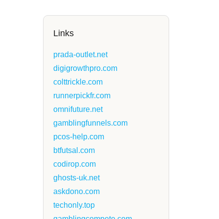
Links
prada-outlet.net
digigrowthpro.com
colttrickle.com
runnerpickfr.com
omnifuture.net
gamblingfunnels.com
pcos-help.com
btfutsal.com
codirop.com
ghosts-uk.net
askdono.com
techonly.top
gamblingcompete.com