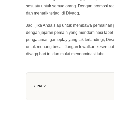
sesuatu untuk semua orang. Dengan promosi regu
dan menarik terjadi di Divaqq.
Jadi, jika Anda siap untuk membawa permainan p
dengan jajaran pemain yang mendominasi tabel di
pengalaman gameplay yang tak tertandingi, Div
untuk menang besar. Jangan lewatkan kesempat
divaqq hari ini dan mulai mendominasi tabel.
PREV