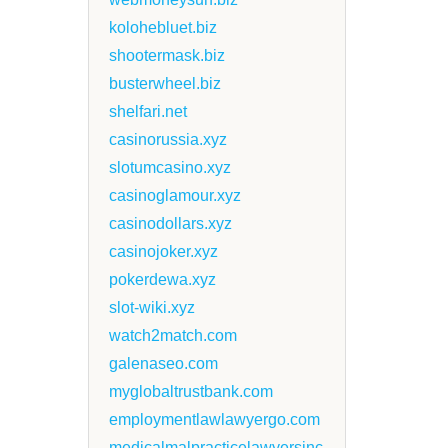
kolohebluet.biz
shootermask.biz
busterwheel.biz
shelfari.net
casinorussia.xyz
slotumcasino.xyz
casinoglamour.xyz
casinodollars.xyz
casinojoker.xyz
pokerdewa.xyz
slot-wiki.xyz
watch2match.com
galenaseo.com
myglobaltrustbank.com
employmentlawlawyergo.com
medicalmalpracticelawyersinc