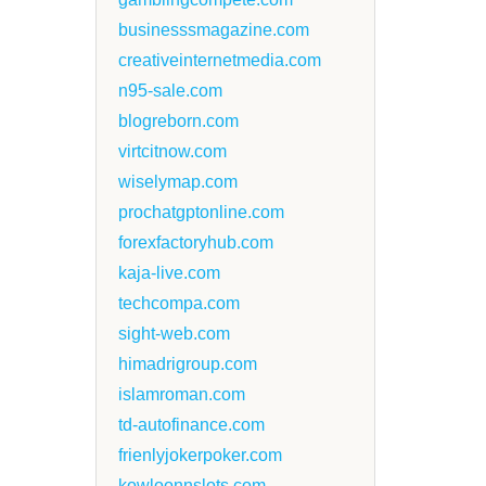
businesssmagazine.com
creativeinternetmedia.com
n95-sale.com
blogreborn.com
virtcitnow.com
wiselymap.com
prochatgptonline.com
forexfactoryhub.com
kaja-live.com
techcompa.com
sight-web.com
himadrigroup.com
islamroman.com
td-autofinance.com
frienlyjokerpoker.com
kowloonnslots.com