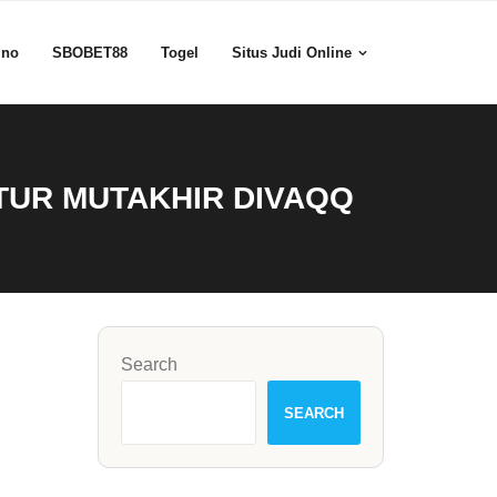
ino
SBOBET88
Togel
Situs Judi Online
TUR MUTAKHIR DIVAQQ
Search
SEARCH