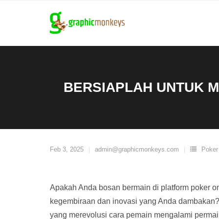
Skip
to
content
BERSIAPLAH UNTUK M
Feb 3, 2025
admin@graphicmonkeys.com
Poker
Apakah Anda bosan bermain di platform poker on
kegembiraan dan inovasi yang Anda dambakan? Tid
yang merevolusi cara pemain mengalami permain