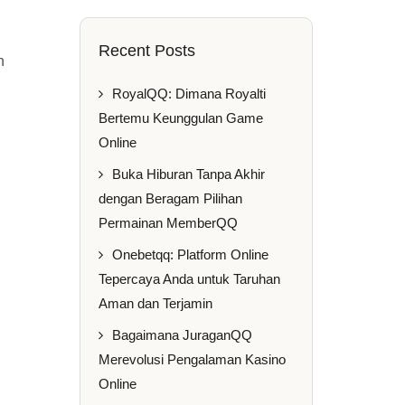
Recent Posts
n
RoyalQQ: Dimana Royalti
Bertemu Keunggulan Game
Online
Buka Hiburan Tanpa Akhir
dengan Beragam Pilihan
Permainan MemberQQ
Onebetqq: Platform Online
Tepercaya Anda untuk Taruhan
Aman dan Terjamin
Bagaimana JuraganQQ
Merevolusi Pengalaman Kasino
Online