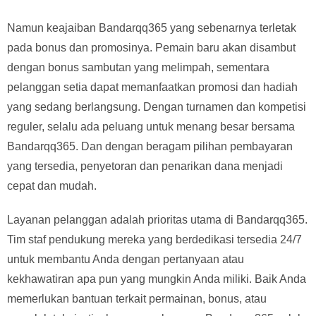
Namun keajaiban Bandarqq365 yang sebenarnya terletak
pada bonus dan promosinya. Pemain baru akan disambut
dengan bonus sambutan yang melimpah, sementara
pelanggan setia dapat memanfaatkan promosi dan hadiah
yang sedang berlangsung. Dengan turnamen dan kompetisi
reguler, selalu ada peluang untuk menang besar bersama
Bandarqq365. Dan dengan beragam pilihan pembayaran
yang tersedia, penyetoran dan penarikan dana menjadi
cepat dan mudah.
Layanan pelanggan adalah prioritas utama di Bandarqq365.
Tim staf pendukung mereka yang berdedikasi tersedia 24/7
untuk membantu Anda dengan pertanyaan atau
kekhawatiran apa pun yang mungkin Anda miliki. Baik Anda
memerlukan bantuan terkait permainan, bonus, atau