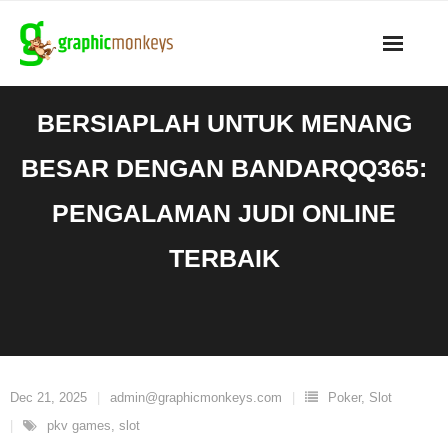
Skip
to
content
BERSIAPLAH UNTUK MENANG
BESAR DENGAN BANDARQQ365:
PENGALAMAN JUDI ONLINE
TERBAIK
Dec 21, 2025
admin@graphicmonkeys.com
Poker
,
Slot
pkv games
,
slot