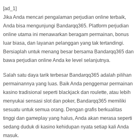
[ad_1]
Jika Anda mencari pengalaman perjudian online terbaik,
Anda bisa mengunjungi Bandarqq365. Platform perjudian
online utama ini menawarkan beragam permainan, bonus
luar biasa, dan layanan pelanggan yang tak tertandingi.
Bersiaplah untuk menang besar bersama Bandarqq365 dan
bawa perjudian online Anda ke level selanjutnya.
Salah satu daya tarik terbesar Bandarqq365 adalah pilihan
permainannya yang luas. Baik Anda penggemar permainan
kasino tradisional seperti blackjack dan roulette, atau lebih
menyukai sensasi slot dan poker, Bandarqq365 memiliki
sesuatu untuk semua orang. Dengan grafis berkualitas
tinggi dan gameplay yang halus, Anda akan merasa seperti
sedang duduk di kasino kehidupan nyata setiap kali Anda
masuk.